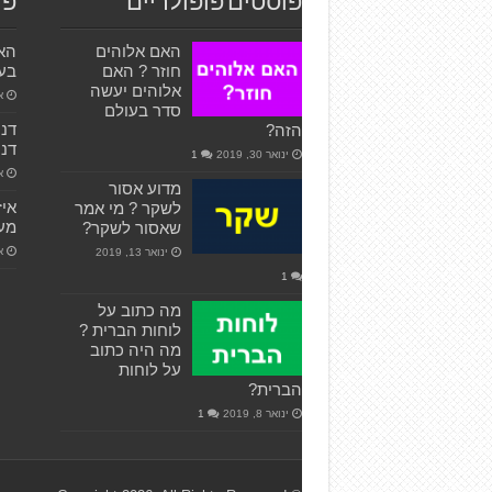
פוסטים פופולריים
פו
האם אלוהים
האם
חוזר ? האם
בעו
אלוהים יעשה
אפ
סדר בעולם
הזה?
דני
ינואר 30, 2019
1
או
מדוע אסור
איז
לשקר ? מי אמר
מע
שאסור לשקר?
אפ
ינואר 13, 2019
1
מה כתוב על
לוחות הברית ?
מה היה כתוב
על לוחות
הברית?
ינואר 8, 2019
1