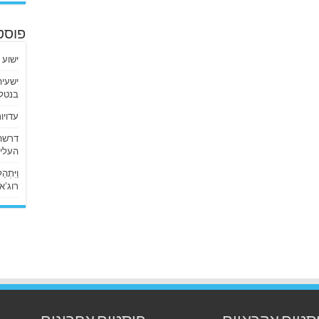
פוסט
ישוע 
בנטלי
עדויו
העליו
וַיִּתְ
רוג’א ליבי