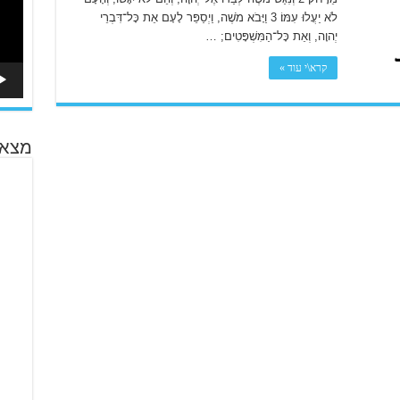
לֹא יַעֲלוּ עִמּוֹ׃ 3 וַיָּבֹא מֹשֶׁה, וַיְסַפֵּר לָעָם אֵת כָּל־דִּבְרֵי
יְהוָה, וְאֵת כָּל־הַמִּשְׁפָּטִים; …
קרא\י עוד »
מצא 