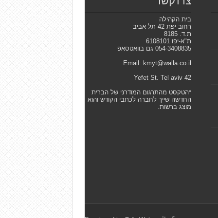
צרו קשר
בית הקהילה
רחוב יפת 42 תל אביב
ת.ד. 8185
ת"א-יפו 6108101
054-3408835 גם בוואטסאפ
Email: kmyt@walla.co.il
42 Yefet St. Tel aviv
*הטקסט מהתרגום המודרני של הברית
החדשה שייך לחברה לכתבי הקודש והוא
מוצג ברשות.