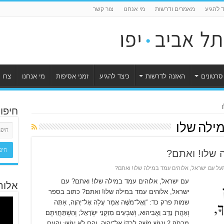
ד להגיע
מאמרים ודרשות
מי אנחנו
צור קשר
סרטונים
האזנה לדרשות
כיצד להגיע
זמני אסיפות
מי אנחנו
צרו 
חיפו
מילה שלו
 שלו! ואתם?
על עם ישראל, אלוהים עמד במילה שלו! ואתם?
עם ישראל, אלוהים עמד במילה שלו! ואתם? עם
אלוה
ישראל, אלוהים עמד במילה שלו! ואתם? כתוב בספר
שמות פרק כד: “וְאֶל־מֹשֶׁה אָמַר עֲלֵה אֶל־יְהוָה, אַתָּה
וְאַהֲרֹן נָדָב וַאֲבִיהוּא, וְשִׁבְעִים מִזִּקְנֵי יִשְׂרָאֵל; וְהִשְׁתַּחֲוִיתֶם
מֵרָחֹק׃ 2 וְנִגַּשׁ מֹשֶׁה לְבַדּוֹ אֶל־יְהוָה, וְהֵם לֹא יִגָּשׁוּ; וְהָעָם