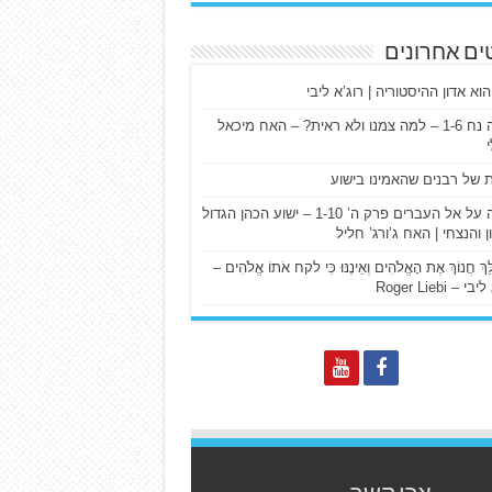
ים אחרונים
הוא אדון ההיסטוריה | רוג’א ליבי
ישעיה נח 1-6 – למה צמנו ולא ראית? – האח מיכאל
ת של רבנים שהאמינו בישוע
דרשה על אל העברים פרק ה’ 1-10 – ישוע הכהן הגדול
ן והנצחי | האח ג’ורג’ חליל
הַלֵּךְ חֲנוֹךְ אֶת הָאֱלֹהִים וְאֵינֶנּוּ כִּי לקח אֹתוֹ אֱלֹהִים –
 – Roger Liebi