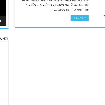
לֹא יַעֲלוּ עִמּוֹ׃ 3 וַיָּבֹא מֹשֶׁה, וַיְסַפֵּר לָעָם אֵת כָּל־דִּבְרֵי
יְהוָה, וְאֵת כָּל־הַמִּשְׁפָּטִים; …
קרא\י עוד »
מצא 