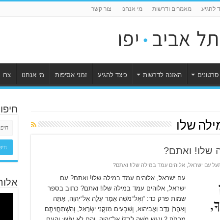
ד להגיע
מאמרים ודרשות
מי אנחנו
צור קשר
סרטונים
האזנה לדרשות
כיצד להגיע
זמני אסיפות
מי אנחנו
צרו 
חיפו
ילה שלו
 שלו! ואתם?
על עם ישראל, אלוהים עמד במילה שלו! ואתם?
עם ישראל, אלוהים עמד במילה שלו! ואתם? עם
אלוה
ישראל, אלוהים עמד במילה שלו! ואתם? כתוב בספר
שמות פרק כד: “וְאֶל־מֹשֶׁה אָמַר עֲלֵה אֶל־יְהוָה, אַתָּה
וְאַהֲרֹן נָדָב וַאֲבִיהוּא, וְשִׁבְעִים מִזִּקְנֵי יִשְׂרָאֵל; וְהִשְׁתַּחֲוִיתֶם
מֵרָחֹק׃ 2 וְנִגַּשׁ מֹשֶׁה לְבַדּוֹ אֶל־יְהוָה, וְהֵם לֹא יִגָּשׁוּ; וְהָעָם