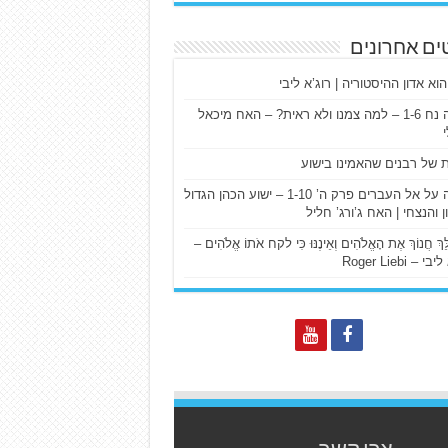
ים אחרונים
הוא אדון ההיסטוריה | רוג’א ליבי
ישעיה נח 1-6 – למה צמנו ולא ראית? – האח מיכאל
ת של רבנים שהאמינו בישוע
דרשה על אל העברים פרק ה’ 1-10 – ישוע הכהן הגדול
ן והנצחי | האח ג’ורג’ חליל
הַלֵּךְ חֲנוֹךְ אֶת הָאֱלֹהִים וְאֵינֶנּוּ כִּי לקח אֹתוֹ אֱלֹהִים –
 – Roger Liebi