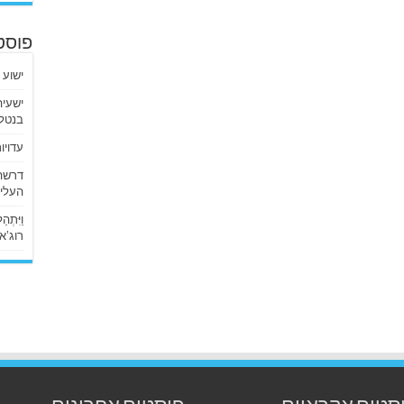
פוסט
ישוע 
בנטלי
עדויו
העליו
וַיִּתְ
רוג’א ליבי