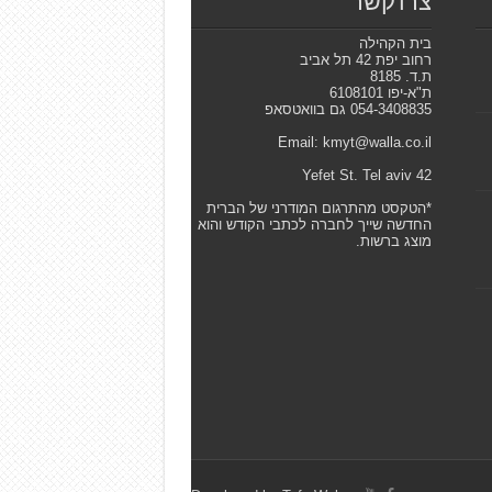
צרו קשר
בית הקהילה
רחוב יפת 42 תל אביב
ת.ד. 8185
ת"א-יפו 6108101
054-3408835 גם בוואטסאפ
Email: kmyt@walla.co.il
42 Yefet St. Tel aviv
*הטקסט מהתרגום המודרני של הברית
החדשה שייך לחברה לכתבי הקודש והוא
מוצג ברשות.