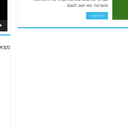
מהצרעת. הוא חשב לעצמו …
קרא\י עוד »
מצא 