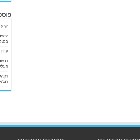
פוסט
ישוע 
בנטלי
עדויו
העליו
וַיִּתְ
רוג’א ליבי