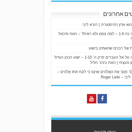
ים אחרונים
הוא אדון ההיסטוריה | רוג’א ליבי
ישעיה נח 1-6 – למה צמנו ולא ראית? – האח מיכאל
ת של רבנים שהאמינו בישוע
דרשה על אל העברים פרק ה’ 1-10 – ישוע הכהן הגדול
ן והנצחי | האח ג’ורג’ חליל
הַלֵּךְ חֲנוֹךְ אֶת הָאֱלֹהִים וְאֵינֶנּוּ כִּי לקח אֹתוֹ אֱלֹהִים –
 – Roger Liebi