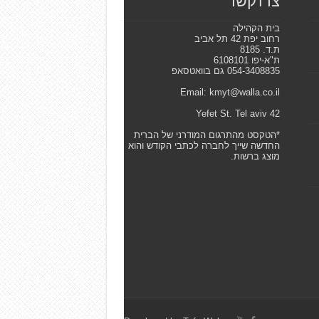
צרו קשר
בית הקהילה
רחוב יפת 42 תל אביב
ת.ד. 8185
ת"א-יפו 6108101
054-3408835 גם בוואטסאפ
Email: kmyt@walla.co.il
42 Yefet St. Tel aviv
*הטקסט מהתרגום המודרני של הברית
החדשה שייך לחברה לכתבי הקודש והוא
מוצג ברשות.