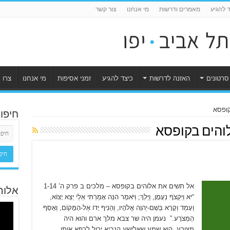
ד להגיע
מאמרים ודרשות
מי אנחנו
צור קשר
סרטונים
האזנה לדרשות
כיצד להגיע
זמני אסיפות
מי אנחנו
צרו 
חיפו
והים בקופסא
אל תשים את אלוהים בקופסא – מלכים ב פרק ה’ 1-14
אלוה
“יא וַיִּקְצֹף נַעֲמָן, וַיֵּלַךְ; וַיֹּאמֶר הִנֵּה אָמַרְתִּי אֵלַי יֵצֵא יָצוֹא,
וְעָמַד וְקָרָא בְּשֵׁם-יְהוָה אֱלֹהָיו, וְהֵנִיף יָדוֹ אֶל-הַמָּקוֹם, וְאָסַף
הַמְּצֹרָע.” נעמן היה שר צבא מלך ארם והוא היה
מצורע. הוא שמע שאלישע הנביא יכול לרפא אותו