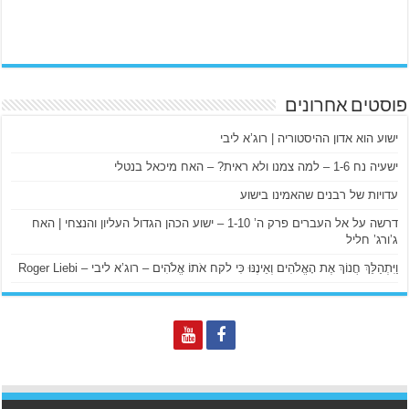
פוסטים אחרונים
ישוע הוא אדון ההיסטוריה | רוג’א ליבי
ישעיה נח 1-6 – למה צמנו ולא ראית? – האח מיכאל בנטלי
עדויות של רבנים שהאמינו בישוע
דרשה על אל העברים פרק ה’ 1-10 – ישוע הכהן הגדול העליון והנצחי | האח
ג’ורג’ חליל
וַיִּתְהַלֵּךְ חֲנוֹךְ אֶת הָאֱלֹהִים וְאֵינֶנּוּ כִּי לקח אֹתוֹ אֱלֹהִים – רוג’א ליבי – Roger Liebi