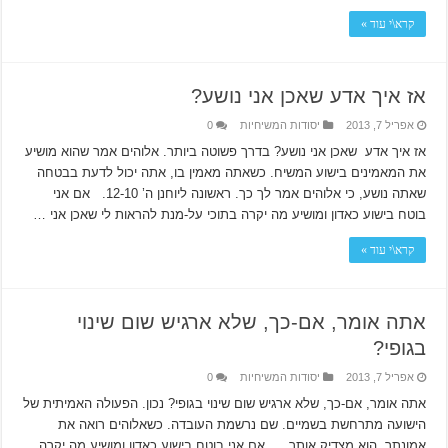
קרא\י עוד »
אז איך אדע שאכן אני נושע?
אפריל 7, 2013
יסודות המשיחיות
0
אז איך אדע שאכן אני נושע? בדרך פשוטה ביותר. אלוהים אמר שהוא מושיע
את המאמינים בישוע המשיח. כשאתה מאמין בו, אתה יכול לדעת בבטחה
שאתה נושע, כי אלוהים אמר לך כך. ראשונה ליוחנן ה’ 12-10. אם אני
בוטח בישוע כאדון ומושיע מה יקרה בתוכי על-מנת להראות לי שאכן אני …
קרא\י עוד »
אתה אומר, אם-כך, שלא ארגיש שום שינוי
בגופי?
אפריל 7, 2013
יסודות המשיחיות
0
אתה אומר, אם-כך, שלא ארגיש שום שינוי בגופי? נכון. הפעולה האמיתית של
הישועה מתרחשת בשמיים. שם נרשמת העובדה. כשאלוהים רואה את
אמונתך, הוא מצדיק אותך. אם אני בוטח בישוע כאדון ומושיע מה יקרה