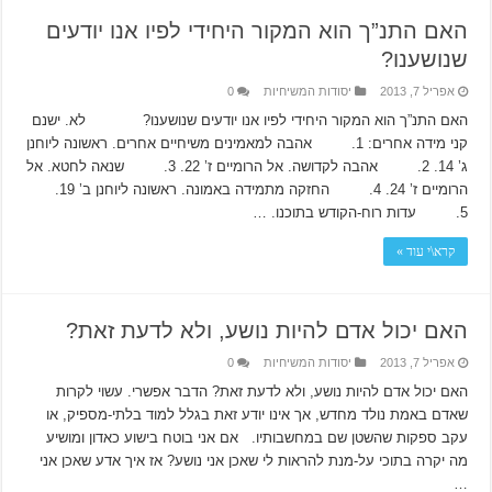
האם התנ”ך הוא המקור היחידי לפיו אנו יודעים
שנושענו?
אפריל 7, 2013
יסודות המשיחיות
0
האם התנ”ך הוא המקור היחידי לפיו אנו יודעים שנושענו? לא. ישנם
קני מידה אחרים: 1. אהבה למאמינים משיחיים אחרים. ראשונה ליוחנן
ג’ 14. 2. אהבה לקדושה. אל הרומיים ז’ 22. 3. שנאה לחטא. אל
הרומיים ז’ 24. 4. החזקה מתמידה באמונה. ראשונה ליוחנן ב’ 19.
5. עדות רוח-הקודש בתוכנו. …
קרא\י עוד »
האם יכול אדם להיות נושע, ולא לדעת זאת?
אפריל 7, 2013
יסודות המשיחיות
0
האם יכול אדם להיות נושע, ולא לדעת זאת? הדבר אפשרי. עשוי לקרות
שאדם באמת נולד מחדש, אך אינו יודע זאת בגלל למוד בלתי-מספיק, או
עקב ספקות שהשטן שם במחשבותיו. אם אני בוטח בישוע כאדון ומושיע
מה יקרה בתוכי על-מנת להראות לי שאכן אני נושע? אז איך אדע שאכן אני
…