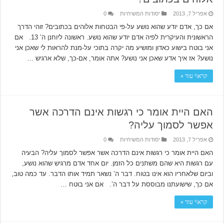
אפריל 7, 2013
יסודות המשיחיות
0
אם כך, אדם יודע שהוא נושע על-פי הבטחות אלוהים בכתובים? זוהי הדרך
הראשונית והעיקרית לפיה אדם יודע שהוא נושע. ראשונה ליוחנן ה’ 13. אם
אני בוטח בישוע כאדון ומושיע מה יקרה בתוכי על-מנת להראות לי שאכן אני
נושע? אז איך אדע שאכן אני נושע? אתה אומר, אם-כך, שלא ארגיש …
קרא\י עוד »
האם היית אומר כי רגשות אינם הדרכה אשר
אפשר לסמוך עליה?
אפריל 7, 2013
יסודות המשיחיות
0
האם היית אומר כי רגשות אינם הדרכה אשר אפשר לסמוך עליה? הבעיה
עם רגשות היא שהם משתנים כל הזמן. יום אחד אדם מרגיש שהוא נושע,
וביום שלאחריו הוא אינו בטוח. דבר ה’ נשאר תמיד אותו הדבר. עד כמה טוב,
אם כך, שישועתנו מבוססת על דבר ה’. אם אני בוטח …
קרא\י עוד »