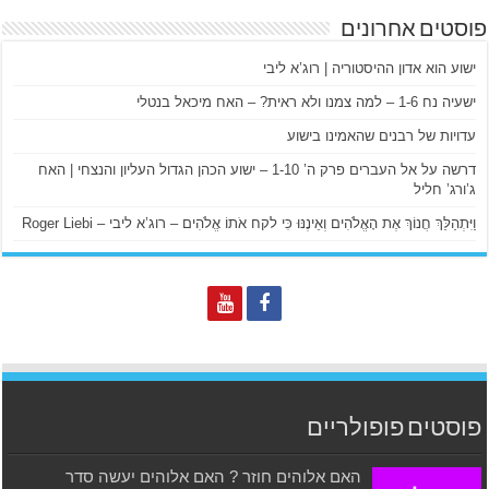
פוסטים אחרונים
ישוע הוא אדון ההיסטוריה | רוג’א ליבי
ישעיה נח 1-6 – למה צמנו ולא ראית? – האח מיכאל בנטלי
עדויות של רבנים שהאמינו בישוע
דרשה על אל העברים פרק ה’ 1-10 – ישוע הכהן הגדול העליון והנצחי | האח
ג’ורג’ חליל
וַיִּתְהַלֵּךְ חֲנוֹךְ אֶת הָאֱלֹהִים וְאֵינֶנּוּ כִּי לקח אֹתוֹ אֱלֹהִים – רוג’א ליבי – Roger Liebi
פוסטים פופולריים
האם אלוהים חוזר ? האם אלוהים יעשה סדר