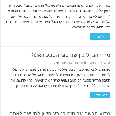
באיזה אופן, אם-כן, שונה המאמין מהלא-מאמין? המאמין מקבל טבע חדש
בזמן הלידה החדשה. הכתובים קוראים לו “הטבע האלוהי”. שנייה לפטרוס א’
4. האם לא צריך אדם לחיות חיי קדושה על מנת שיהפוך למשיחי? האם
אלוהים מצפה ממאמינים שיחיו חיי קדושה? האם ישנם מאמינים החיים חיים
ללא חטא, בצורה מושלמת? …
קרא\י עוד »
מה ההבדל בין שני סוגי הטבע האלו?
אפריל 7, 2013
יסודות המשיחיות
0
מה ההבדל בין שני סוגי הטבע האלו? הטבע הישן הינו מושחת ואינו יכול
להשתנות, ומנסה למשוך את המשיחי לזרועות החטא. אל הרומיים ז’ 21.
הטבע החדש מסוגל רק לטוב ושואף למשוך את המשיחי לחיי קדושה. אל
הרומיים ז’ 22. האם לא צריך אדם לחיות חיי קדושה על מנת שיהפוך …
קרא\י עוד »
מדוע הרשה אלוהים לטבע הישן להשאר לאחר