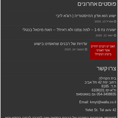
פוסטים אחרונים
ישוע הוא אדון ההיסטוריה | רוג’א ליבי
אפריל 13, 2026
ישעיה נח 1-6 – למה צמנו ולא ראית? – האח מיכאל בנטלי
ינואר 12, 2026
עדויות של רבנים שהאמינו בישוע
דצמבר 24, 2025
צרו קשר
בית הקהילה
רחוב יפת 42 תל אביב
ת.ד. 8185
ת"א-יפו 6108101
054-3408835 גם בוואטסאפ
Email: kmyt@walla.co.il
42 Yefet St. Tel aviv
*הטקסט מהתרגום המודרני של הברית החדשה שייך לחברה לכתבי הקודש והוא