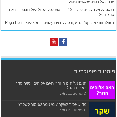
עדויות של רבנים שהאמינו בישוע
דרשה על אל העברים פרק ה’ 1-10 – ישוע הכהן הגדול העליון והנצחי | האח
ג’ורג’ חליל
וַיִּתְהַלֵּךְ חֲנוֹךְ אֶת הָאֱלֹהִים וְאֵינֶנּוּ כִּי לקח אֹתוֹ אֱלֹהִים – רוג’א ליבי – Roger Liebi
פוסטים פופולריים
האם אלוהים חוזר ? האם אלוהים יעשה סדר
בעולם הזה?
ינואר 30, 2019
1
מדוע אסור לשקר ? מי אמר שאסור לשקר?
ינואר 13, 2019
1