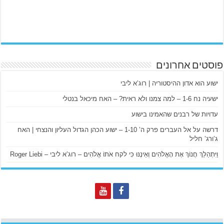
פוסטים אחרונים
ישוע הוא אדון ההיסטוריה | רוג’א ליבי
ישעיה נח 1-6 – למה צמנו ולא ראית? – האח מיכאל בנטלי
עדויות של רבנים שהאמינו בישוע
דרשה על אל העברים פרק ה’ 1-10 – ישוע הכהן הגדול העליון והנצחי | האח
ג’ורג’ חליל
וַיִּתְהַלֵּךְ חֲנוֹךְ אֶת הָאֱלֹהִים וְאֵינֶנּוּ כִּי לקח אֹתוֹ אֱלֹהִים – רוג’א ליבי – Roger Liebi