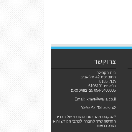
צרו קשר
בית הקהילה
רחוב יפת 42 תל אביב
ת.ד. 8185
ת"א-יפו 6108101
054-3408835 גם בוואטסאפ
Email: kmyt@walla.co.il
42 Yefet St. Tel aviv
*הטקסט מהתרגום המודרני של הברית
החדשה שייך לחברה לכתבי הקודש והוא
מוצג ברשות.