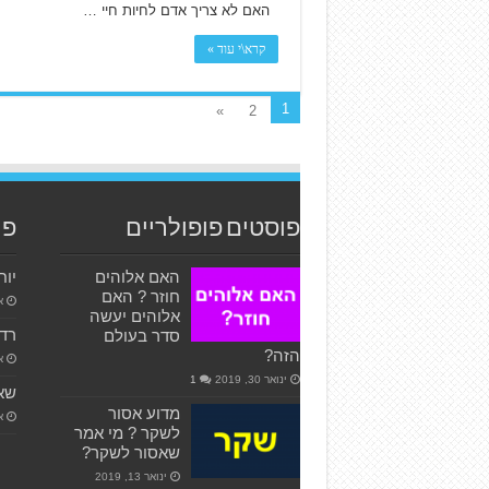
האם לא צריך אדם לחיות חיי …
קרא\י עוד »
1
»
2
פוסטים פופולריים
פו
האם אלוהים
יוח
חוזר ? האם
או
אלוהים יעשה
רדי
סדר בעולם
הזה?
או
ינואר 30, 2019
1
שאל
מדוע אסור
או
לשקר ? מי אמר
שאסור לשקר?
ינואר 13, 2019