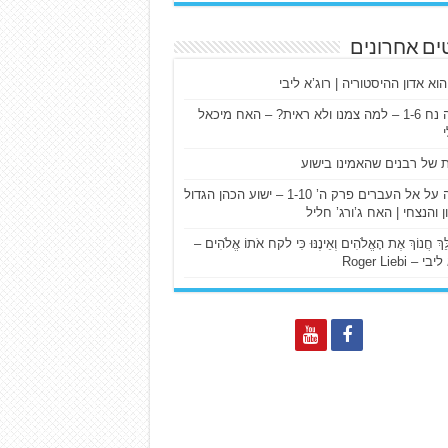
ים אחרונים
הוא אדון ההיסטוריה | רוג’א ליבי
ישעיה נח 1-6 – למה צמנו ולא ראית? – האח מיכאל
ת של רבנים שהאמינו בישוע
דרשה על אל העברים פרק ה’ 1-10 – ישוע הכהן הגדול
ן והנצחי | האח ג’ורג’ חליל
הַלֵּךְ חֲנוֹךְ אֶת הָאֱלֹהִים וְאֵינֶנּוּ כִּי לקח אֹתוֹ אֱלֹהִים –
 – Roger Liebi