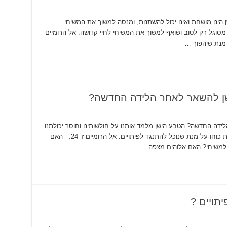
 הינו מושחת ואינו יכול להשתנות, ומנסה למשוך את המשיחי
רומיים ז’ 21. הטבע החדש מסוגל רק לטוב ושואף למשוך את המשיחי לחיי קדושה. אל הרומיים
ן להשאר לאחר הלידה החדשה?
דה החדשה? הטבע הישן מלמד אותנו על חולשותינו וחוסר יכולתנו
ומזכיר לנו שאנו זקוקים לאדון בכל עת וצריכים את כוחו על-מנת שנוכל להתנגד לפיתויים. אל הרומיים ז’ 24. האם
ך למשיחי? האם אלוהים מצפה …
תויים ?