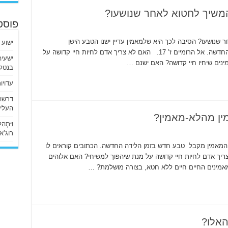
המשיך לחטוא לאחר שנושעו?
פוסט
 שנושעו? הסיבה לכך היא שלמאמין עדיין ישנו הטבע הישן
ישוע 
והמושחת אשר אתו נולד. הוא אינו נעלם בלידה החדשה. אל הרומיים ז’ 17. האם לא צריך אדם לחיות חיי קדושה על
נים שיחיו חיי קדושה? האם ישנם …
בנטלי
עדויו
העליו
מין מהלא-מאמין?
וַיִּתְ
רוג’א ליבי
? המאמין מקבל טבע חדש בזמן הלידה החדשה. הכתובים קוראים לו
נייה לפטרוס א’ 4. האם לא צריך אדם לחיות חיי קדושה על מנת שיהפוך למשיחי? האם אלוהים
מאמינים החיים חיים ללא חטא, בצורה מושלמת? …
האלו?