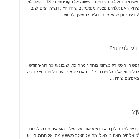
האם כל המשיחיים מתנסים בפיתויים ? כן. כל המשיחיים נתקלים בפיתויים. ראשונה אל הקורינתיים י’ 13. האם לא
שיחי? האם אלוהים מצפה ממאמינים שיחיו חיי קדושה? האם ישנם
 כיצד יתכן שמאמינים יכולים להמשיך לחטוא …
ע לפיתוי?
המשיחי חוטא רק כשהוא בוחר לעשות כך. יש בו את כח רוח-הקודש
השוכנת בתוכו, וכח זה מספיק על מנת להתנגד לכל פתוי. אל הגלטיים ה’ 17 האם לא צריך אדם לחיות חיי קדושה
אמינים שיחיו …
ן?
ראוי למוות. לכן הוא הרשיע אותו על הצלב. הוא אינו מנסה לשנות
לשפר או לתקן אותו. הוא חסר תקווה לחלוטין, ולכן אלוהים רואה בו כאילו מת על הצלב כשישוע מת. אל הרומיים ו’ 6.