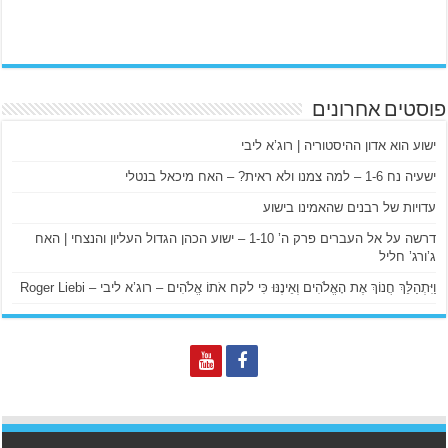
פוסטים אחרונים
ישוע הוא אדון ההיסטוריה | רוג’א ליבי
ישעיה נח 1-6 – למה צמנו ולא ראית? – האח מיכאל בנטלי
עדויות של רבנים שהאמינו בישוע
דרשה על אל העברים פרק ה’ 1-10 – ישוע הכהן הגדול העליון והנצחי | האח
ג’ורג’ חליל
וַיִּתְהַלֵּךְ חֲנוֹךְ אֶת הָאֱלֹהִים וְאֵינֶנּוּ כִּי לקח אֹתוֹ אֱלֹהִים – רוג’א ליבי – Roger Liebi