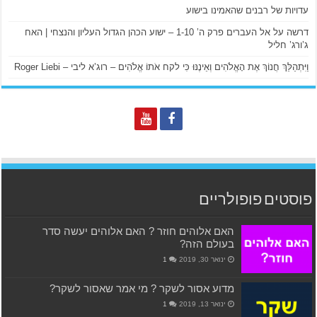
עדויות של רבנים שהאמינו בישוע
דרשה על אל העברים פרק ה’ 1-10 – ישוע הכהן הגדול העליון והנצחי | האח
ג’ורג’ חליל
וַיִּתְהַלֵּךְ חֲנוֹךְ אֶת הָאֱלֹהִים וְאֵינֶנּוּ כִּי לקח אֹתוֹ אֱלֹהִים – רוג’א ליבי – Roger Liebi
פוסטים פופולריים
האם אלוהים חוזר ? האם אלוהים יעשה סדר
בעולם הזה?
ינואר 30, 2019
1
מדוע אסור לשקר ? מי אמר שאסור לשקר?
ינואר 13, 2019
1