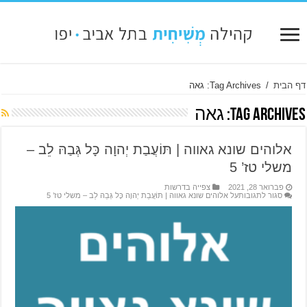
דף הבית
/
Tag Archives: גאה
Tag Archives:
גאה
אלוהים שונא גאווה | תּוֹעֲבַת יְהוָה כָּל גְּבַהּ לֵב –
משלי טז’ 5
פברואר 28, 2021
צפייה בדרשות
סגור לתגובות
על אלוהים שונא גאווה | תּוֹעֲבַת יְהוָה כָּל גְּבַהּ לֵב – משלי טז’ 5