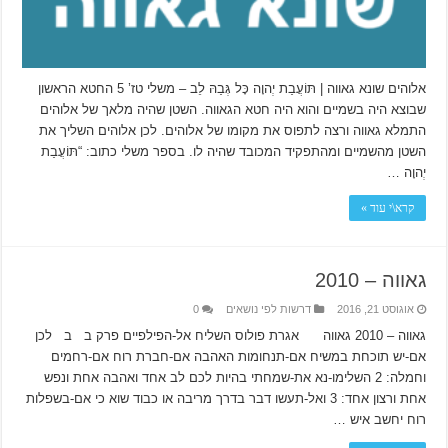
אלוהים שונא גאווה | תּוֹעֲבַת יְהוָה כָּל גְּבַהּ לֵב – משלי טז’ 5 החטא הראשון
שבוצא היה בשמיים והוא היה חטא הגאווה. השטן שהיה מלאך של אלוהים
התמלא גאווה ורצה לתפוס את מקומו של אלוהים. לכן אלוהים השליך את
השטן מהשמיים ומהתפקיד המכובד שהיה לו. בספר משלי כתוב: “תּוֹעֲבַת
יְהוָה …
קרא\י עוד »
גאווה – 2010
אוגוסט 21, 2016
דרשות לפי נושאים
0
גאווה – 2010 גאווה אגרת פולוס השליח אל-הפילפיים פרק ב ב לכן
אם-יש תוכחת במשיח אם-תנחומות האהבה אם-חברת רוח אם-רחמים
וחמלה: 2 השלימו-נא את-שמחתי בהיות לכם לב אחד ואהבה אחת ונפש
אחת ורצון אחד: 3 ואל-תעשו דבר בדרך מריבה או כבוד שוא כי אם-בשפלות
רוח יחשב איש …