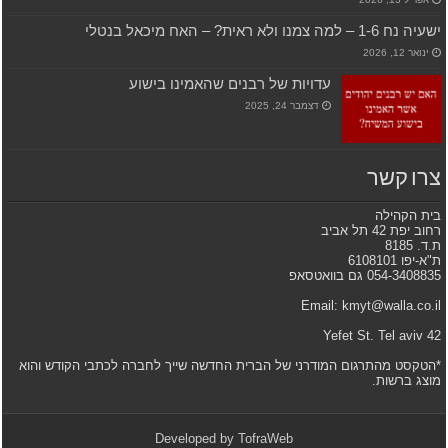
ישעיה נח 1-6 – למה צמנו ולא ראית? – האח מיכאל בנטלי
ינואר 12, 2026
עדויות של רבנים שהאמינו בישוע
דצמבר 24, 2025
צרו קשר
בית הקהילה
רחוב יפת 42 תל אביב
ת.ד. 8185
ת"א-יפו 6108101
054-3408835 גם בוואטסאפ
Email: kmyt@walla.co.il
42 Yefet St. Tel aviv
*הטקסט מהתרגום המודרני של הברית החדשה שייך לחברה לכתבי הקודש והוא
מוצג ברשות.
Developed by
TofraWeb