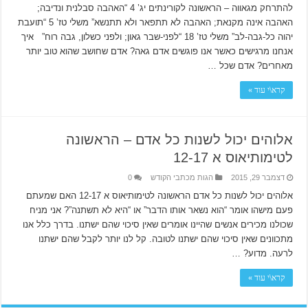
להתרחק מגאווה – הראשונה לקורינתים יג’ 4 “האהבה סבלנית ונדיבה;
האהבה אינה מקנאת; האהבה לא תתפאר ולא תתנשא” משלי טז’ 5 “תועבת
יהוה כל-גבה-לב” משלי טז’ 18 “לפני-שבר גאון; ולפני כשלון, גבה רוח” איך
אנחנו מרגישים כאשר אנו פוגשים אדם גאה? אדם שחושב שהוא טוב יותר
מאחרים? אדם שכל …
קרא\י עוד »
אלוהים יכול לשנות כל אדם – הראשונה
לטימותיאוס א 12-17
דצמבר 29, 2015
הגות מכתבי הקודש
0
אלוהים יכול לשנות כל אדם הראשונה לטימותיאוס א 12-17 האם שמעתם
פעם מישהו אומר “הוא נשאר אותו הדבר” או “היא לא תשתנה”? אני מניח
שכולנו מכירים אנשים שהיינו אומרים שאין סיכוי שהם ישתנו. בדרך כלל אנו
מתכוונים שאין סיכוי שהם ישתנו לטובה. קל לנו יותר לקבל שהם ישתנו
לרעה. מדוע? …
קרא\י עוד »