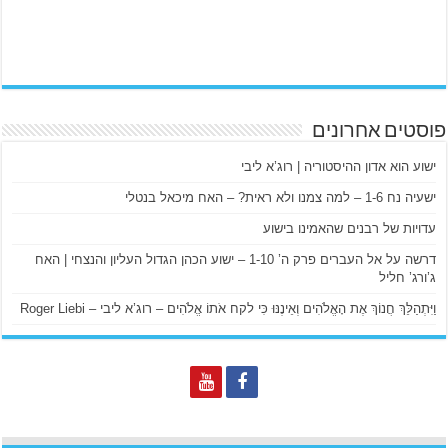
פוסטים אחרונים
ישוע הוא אדון ההיסטוריה | רוג’א ליבי
ישעיה נח 1-6 – למה צמנו ולא ראית? – האח מיכאל בנטלי
עדויות של רבנים שהאמינו בישוע
דרשה על אל העברים פרק ה’ 1-10 – ישוע הכהן הגדול העליון והנצחי | האח
ג’ורג’ חליל
וַיִּתְהַלֵּךְ חֲנוֹךְ אֶת הָאֱלֹהִים וְאֵינֶנּוּ כִּי לקח אֹתוֹ אֱלֹהִים – רוג’א ליבי – Roger Liebi