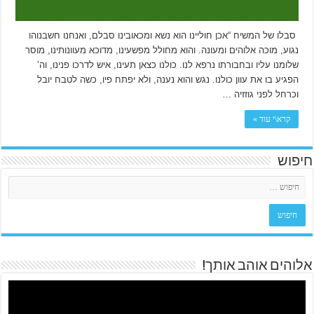
סבלו של המשיח “אכן חוליינו הוא נשא ומכאובינו סבלם, ואנחנו חשבנוהו
נגוע, מוכה אלוהים ומעונה. והוא מחולל מפשעינו, מדוכא מעוונותינו, מוסר
שלומנו עליו ובחבורתו נרפא לנו. כולנו כצאן תעינו, איש לדרכו פנינו, וה’
הפגיע בו את עוון כולנו. נגש והוא נענה, ולא יפתח פיו, כשה לטבח יובל
וכרחל לפני גוזזיה …
קרא\י עוד »
חיפוש
אלוהים אוהב אותך!