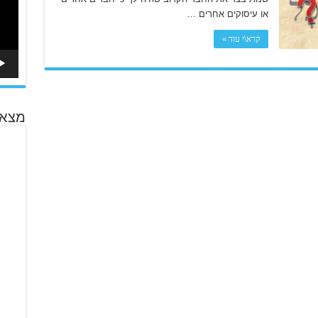
או עיסוקים אחרים …
קרא\י עוד »
מצא 