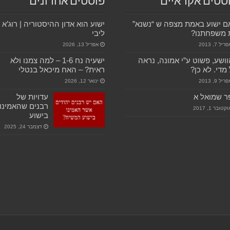
סטים אקראיים
פוסטים אחרונים
 ישוע באמת מצפה ש “נשנא”
ישוע הוא אדון ההיסטוריה | רוג’א
 משפחתנו?
ליבי
ריל 7, 2013
אפריל 13, 2026
ושע, פשוט ע”י אמונה, נראה
ישעיה נח 1-6 – למה צמנו ולא
מדי. לא כן?
ראית? – האח מיכאל בנטלי
ריל 9, 2013
ינואר 12, 2026
ר שמואל א
עדויות של
רבנים שהאמינו
קטובר 1, 2017
בישוע
דצמבר 24, 2025