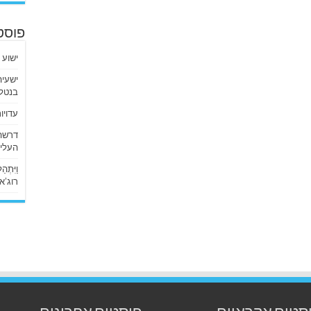
פוסט
ישוע 
בנטלי
עדויו
העליו
וַיִּתְ
רוג’א ליבי