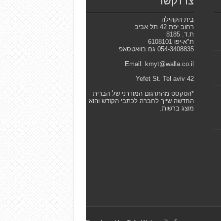
צרו קשר
בית הקהילה
רחוב יפת 42 תל אביב
ת.ד. 8185
ת"א-יפו 6108101
054-3408835 גם בוואטסאפ
Email: kmyt@walla.co.il
42 Yefet St. Tel aviv
*הטקסט מהתרגום המודרני של הברית
החדשה שייך לחברה לכתבי הקודש והוא
מוצג ברשות.