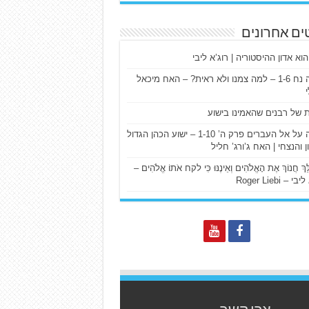
ים אחרונים
הוא אדון ההיסטוריה | רוג’א ליבי
ישעיה נח 1-6 – למה צמנו ולא ראית? – האח מיכאל
ת של רבנים שהאמינו בישוע
דרשה על אל העברים פרק ה’ 1-10 – ישוע הכהן הגדול
ן והנצחי | האח ג’ורג’ חליל
הַלֵּךְ חֲנוֹךְ אֶת הָאֱלֹהִים וְאֵינֶנּוּ כִּי לקח אֹתוֹ אֱלֹהִים –
 – Roger Liebi