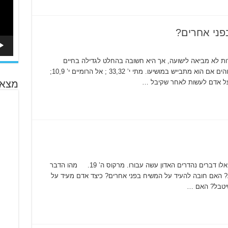
פני אחרים?
ת לא מביאה לישועה, אך היא חשובה בהחלט לגדילה בחיים
המשיחיים. כיצד יוכל האדם להתקדם בענייני אלוהים אם הוא מתבייש במושיעו. מתי י’ 33,32 ; אל הרומיים י’ 10,9;
מצא 
כיצד אדם מעיד על ישוע? פשוט מספר לאחרים אלו דברים נהדרים האדון עשה עבורו. מרקוס ה’ 19. מהו הדבר
 האם חובה להעיד על המשיח בפני אחרים? כיצד אדם מעיד על
שיטבל? האם …