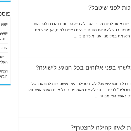
ות לפני שיטבל?
פוסט
ציות אמור להיות מיידי. הטבילה היא הזדמנות נהדרת להזדהות
ישוע 
ים. בפעולה זו אנו מודים כי היינו ראויים למות, אך ישוע מת
 הוא מת במקומנו. אנו מעידים כי …
בנטלי
עדויו
העליו
לשהי בפני אלוהים בכל הנוגע לישועה?
וַיִּתְ
רוג’א ליבי
ם בכל הנוגע לישועה? לא. הטבילה היא מעשה ציות לתוראתו של
י-טבולים” לנצח. טבילה אנו מאמינים כי כל אדם מאמין אשר נולד
רק כאשר הוא מבוגר …
ת לאיזו קהילה להצטרף?