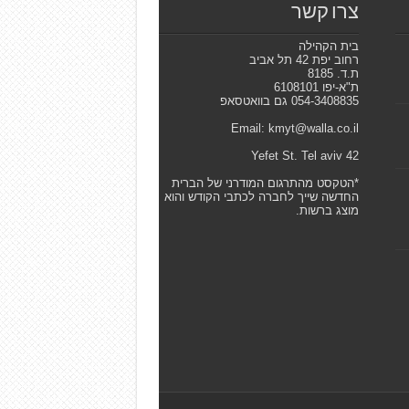
צרו קשר
בית הקהילה
רחוב יפת 42 תל אביב
ת.ד. 8185
ת"א-יפו 6108101
054-3408835 גם בוואטסאפ
Email: kmyt@walla.co.il
42 Yefet St. Tel aviv
*הטקסט מהתרגום המודרני של הברית
החדשה שייך לחברה לכתבי הקודש והוא
מוצג ברשות.