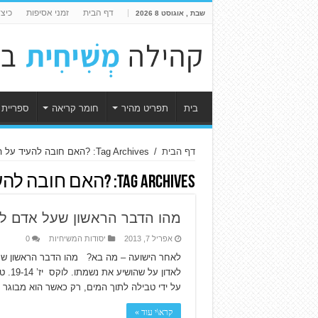
דף הבית
זמני אסיפות
כיצ
שבת , אוגוסט 8 2026
בית
תפריט מהיר
חומר קריאה
ספריית 
דף הבית
/
Tag Archives: ?האם חובה להעיד על המשיח בפני אחרים?
Tag Archives:
?האם חובה להע
מהו הדבר הראשון שעל אדם ל
אפריל 7, 2013
יסודות המשיחיות
0
לאחר הישועה – מה בא? מהו הדבר הראשון שעל
לאדו
על ידי טבילה לתוך המים, רק כאשר הוא מבוגר
קרא\י עוד »