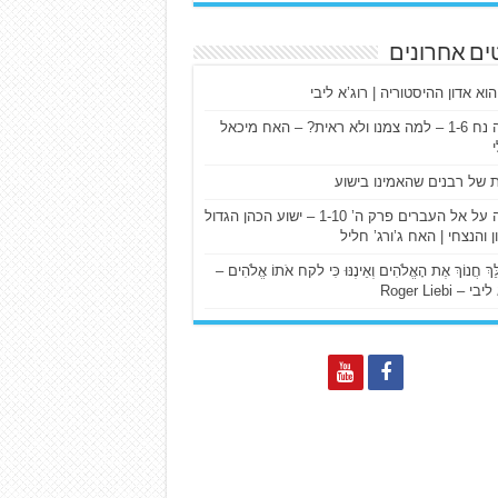
ים אחרונים
הוא אדון ההיסטוריה | רוג’א ליבי
ישעיה נח 1-6 – למה צמנו ולא ראית? – האח מיכאל
ת של רבנים שהאמינו בישוע
דרשה על אל העברים פרק ה’ 1-10 – ישוע הכהן הגדול
ן והנצחי | האח ג’ורג’ חליל
הַלֵּךְ חֲנוֹךְ אֶת הָאֱלֹהִים וְאֵינֶנּוּ כִּי לקח אֹתוֹ אֱלֹהִים –
 – Roger Liebi