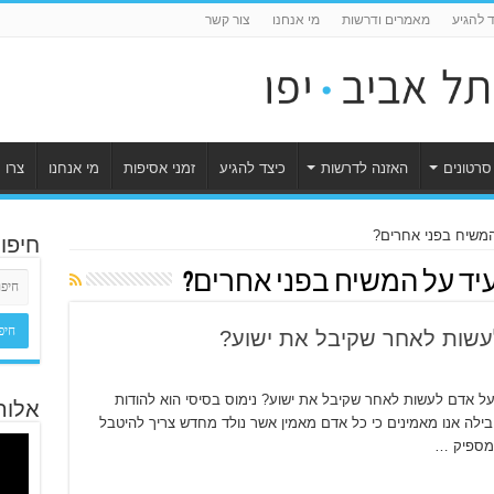
ד להגיע
מאמרים ודרשות
מי אנחנו
צור קשר
סרטונים
האזנה לדרשות
כיצד להגיע
זמני אסיפות
מי אנחנו
צרו 
חיפו
יד על המשיח בפני אחרים?
עשות לאחר שקיבל את ישוע?
 אדם לעשות לאחר שקיבל את ישוע? נימוס בסיסי הוא להודות
אלוה
ן על שהושיע את נשמתו. לוקס יז’ 19-14. טבילה אנו מאמינים כי כל אדם מאמין אשר נולד מחדש צריך להיטבל
 מספיק …