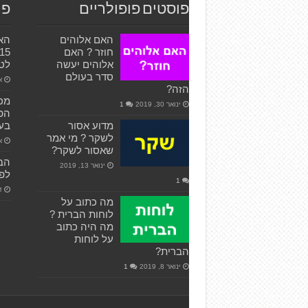
פוסטים פופולריים
פו
האם אלוהים
האג
חוזר ? האם
אלוהים יעשה
לטי
סדר בעולם
או
הזה?
מכי
ינואר 30, 2019
1
הפד
מדוע אסור
בעו
לשקר ? מי אמר
אפ
שאסור לשקר?
הבי
ינואר 13, 2019
לפט
1
דצ
מה כתוב על
לוחות הברית ?
מה היה כתוב
על לוחות
הברית?
ינואר 8, 2019
1