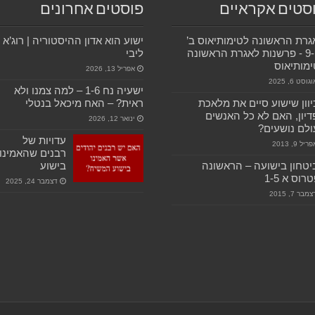
סטים אקראיים
פוסטים אחרונים
רת הראשונה לטימותיאוס ב’
ישוע הוא אדון ההיסטוריה | רוג’א
9-15 ‫- פרשנות לאגרת הראשונה
ליבי
מותיאוס
אפריל 13, 2026
גוסט 6, 2025
ישעיה נח 1-6 – למה צמנו ולא
וון שישוע סיים את מלאכת
ראית? – האח מיכאל בנטלי
יון, האם לא כל האנשים
ינואר 12, 2026
לם נושעים?
עדויות של
ריל 9, 2013
רבנים שהאמינו
טחון בישועה – הראשונה
בישוע
רוס א 1-5
דצמבר 24, 2025
מבר 7, 2015