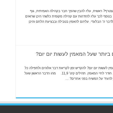
הצטרף? ראשית, עליו להבין שהפך חבר בקהילה האמיתית, גוף
משיח, כשנושע. ראשונה אל הקורינתיים יב’ 13. בנוסף לכך עליו להזדהות עם קהילה מקומית כלשהי היכן שרואים
בר ה’ הבלעדי. עליהם להאמין בטבילה ובבציעת הלחם והיכן
יותר שעל המאמין לעשות יום יום?
 לעשות יום יום? להקדיש זמן לקריאת דבר אלוהים ולתפילה כל
יום. כמו-כן להתוודות ולנטוש חטא בכל עת שהוא חודר לחיי המאמין. תהילים קיט’ 11,9. מהו הדבר הראשון שעל
להעיד על המשיח בפני אחרים? …