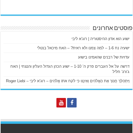
פוסטים אחרונים
ישוע הוא אדון ההיסטוריה | רוג’א ליבי
ישעיה נח 1-6 – למה צמנו ולא ראית? – האח מיכאל בנטלי
עדויות של רבנים שהאמינו בישוע
דרשה על אל העברים פרק ה’ 1-10 – ישוע הכהן הגדול העליון והנצחי | האח
ג’ורג’ חליל
וַיִּתְהַלֵּךְ חֲנוֹךְ אֶת הָאֱלֹהִים וְאֵינֶנּוּ כִּי לקח אֹתוֹ אֱלֹהִים – רוג’א ליבי – Roger Liebi