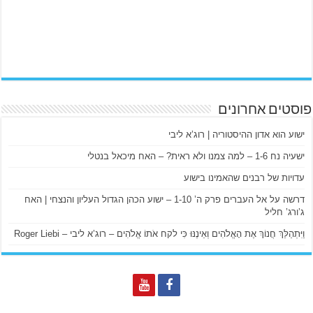
פוסטים אחרונים
ישוע הוא אדון ההיסטוריה | רוג’א ליבי
ישעיה נח 1-6 – למה צמנו ולא ראית? – האח מיכאל בנטלי
עדויות של רבנים שהאמינו בישוע
דרשה על אל העברים פרק ה’ 1-10 – ישוע הכהן הגדול העליון והנצחי | האח
ג’ורג’ חליל
וַיִּתְהַלֵּךְ חֲנוֹךְ אֶת הָאֱלֹהִים וְאֵינֶנּוּ כִּי לקח אֹתוֹ אֱלֹהִים – רוג’א ליבי – Roger Liebi