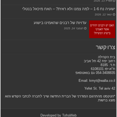
אפריל 13, 2026
ישעיה נח 1-6 – למה צמנו ולא ראית? – האח מיכאל בנטלי
ינואר 12, 2026
עדויות של רבנים שהאמינו בישוע
דצמבר 24, 2025
צרו קשר
בית הקהילה
רחוב יפת 42 תל אביב
ת.ד. 8185
ת"א-יפו 6108101
054-3408835 גם בוואטסאפ
Email: kmyt@walla.co.il
42 Yefet St. Tel aviv
*הטקסט מהתרגום המודרני של הברית החדשה שייך לחברה לכתבי הקודש והוא
מוצג ברשות.
Developed by
TofraWeb