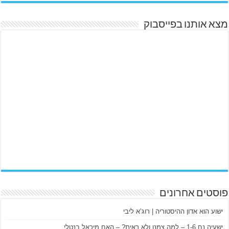
מצא אותנו בפייסבוק
פוסטים אחרונים
ישוע הוא אדון ההיסטוריה | רוג’א ליבי
ישעיה נח 1-6 – למה צמנו ולא ראית? – האח מיכאל בנטלי