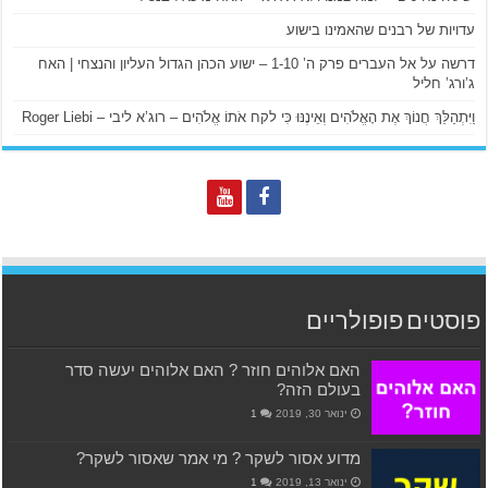
עדויות של רבנים שהאמינו בישוע
דרשה על אל העברים פרק ה’ 1-10 – ישוע הכהן הגדול העליון והנצחי | האח
ג’ורג’ חליל
וַיִּתְהַלֵּךְ חֲנוֹךְ אֶת הָאֱלֹהִים וְאֵינֶנּוּ כִּי לקח אֹתוֹ אֱלֹהִים – רוג’א ליבי – Roger Liebi
פוסטים פופולריים
האם אלוהים חוזר ? האם אלוהים יעשה סדר
בעולם הזה?
ינואר 30, 2019
1
מדוע אסור לשקר ? מי אמר שאסור לשקר?
ינואר 13, 2019
1