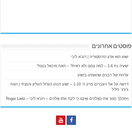
פוסטים אחרונים
ישוע הוא אדון ההיסטוריה | רוג’א ליבי
ישעיה נח 1-6 – למה צמנו ולא ראית? – האח מיכאל בנטלי
עדויות של רבנים שהאמינו בישוע
דרשה על אל העברים פרק ה’ 1-10 – ישוע הכהן הגדול העליון והנצחי | האח
ג’ורג’ חליל
וַיִּתְהַלֵּךְ חֲנוֹךְ אֶת הָאֱלֹהִים וְאֵינֶנּוּ כִּי לקח אֹתוֹ אֱלֹהִים – רוג’א ליבי – Roger Liebi