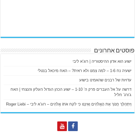
פוסטים אחרונים
ישוע הוא אדון ההיסטוריה | רוג’א ליבי
ישעיה נח 1-6 – למה צמנו ולא ראית? – האח מיכאל בנטלי
עדויות של רבנים שהאמינו בישוע
דרשה על אל העברים פרק ה’ 1-10 – ישוע הכהן הגדול העליון והנצחי | האח
ג’ורג’ חליל
וַיִּתְהַלֵּךְ חֲנוֹךְ אֶת הָאֱלֹהִים וְאֵינֶנּוּ כִּי לקח אֹתוֹ אֱלֹהִים – רוג’א ליבי – Roger Liebi