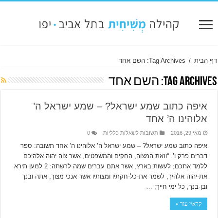
דף הבית
/
Tag Archives: השם אחד
Tag Archives:
השם אחד
איפה כתוב שמע ישראל? – שמע ישראל ה’
אלוהינו ה’ אחד
מאי 29, 2016
תשובות לשאלות כלליות
0
איפה כתוב שמע ישראל? – שמע ישראל ה’ אלוהינו ה’ אחד תשובה: ספר
דברים פרק ו’: “וזאת המצוה, החקים והמשפטים, אשר צוה יהוה אלהיכם
ללמד אתכם; לעשות בארץ, אשר אתם עברים שמה לרשתה: 2 למען תירא
את-יהוה אלהיך, לשמר את-כל-חקתיו ומצותיו אשר אנכי מצוך, אתה ובנך
ובן-בנך, כל ימי חייך; …
קרא\י עוד »