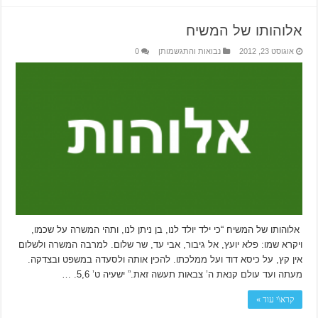
אלוהותו של המשיח
אוגוסט 23, 2012
נבואות והתגשמותן
0
אלוהותו של המשיח “כי ילד יולד לנו, בן ניתן לנו, ותהי המשרה על שכמו,
ויקרא שמו: פלא יועץ, אל גיבור, אבי עד, שר שלום. למרבה המשרה ולשלום
אין קץ, על כיסא דוד ועל ממלכתו. להכין אותה ולסעדה במשפט ובצדקה.
מעתה ועד עולם קנאת ה’ צבאות תעשה זאת.” ישעיה ט’ 5,6. …
קרא\י עוד »