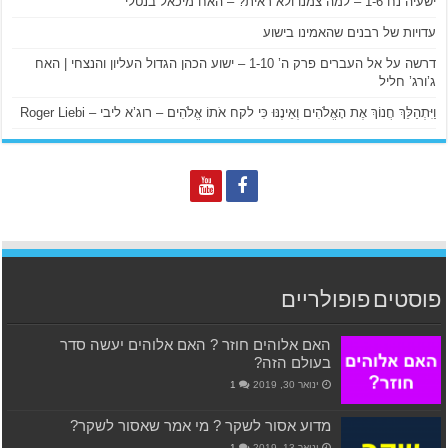
ישעיה נח 1-6 – למה צמנו ולא ראית? – האח מיכאל בנטלי
עדויות של רבנים שהאמינו בישוע
דרשה על אל העברים פרק ה’ 1-10 – ישוע הכהן הגדול העליון והנצחי | האח
ג’ורג’ חליל
וַיִּתְהַלֵּךְ חֲנוֹךְ אֶת הָאֱלֹהִים וְאֵינֶנּוּ כִּי לקח אֹתוֹ אֱלֹהִים – רוג’א ליבי – Roger Liebi
פוסטים פופולריים
האם אלוהים חוזר ? האם אלוהים יעשה סדר
בעולם הזה?
ינואר 30, 2019
1
מדוע אסור לשקר ? מי אמר שאסור לשקר?
ינואר 13, 2019
1