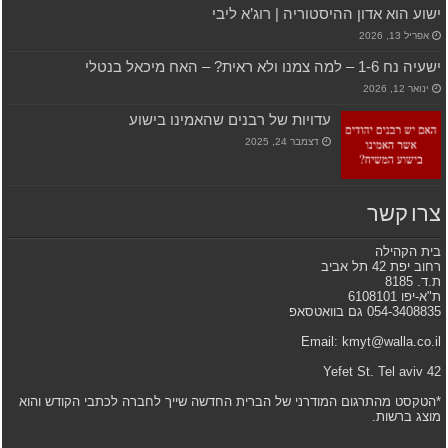
ישוע הוא אדון ההיסטוריה | רוג’א ליבי
אפריל 13, 2026
ישעיה נח 1-6 – למה צמנו ולא ראית? – האח מיכאל בנטלי
ינואר 12, 2026
עדויות של רבנים שהאמינו בישוע
דצמבר 24, 2025
צרו קשר
בית הקהילה
רחוב יפת 42 תל אביב
ת.ד. 8185
ת"א-יפו 6108101
054-3408835 גם בוואטסאפ
Email: kmyt@walla.co.il
42 Yefet St. Tel aviv
*הטקסט מהתרגום המודרני של הברית החדשה שייך לחברה לכתבי הקודש והוא
מוצג ברשות.