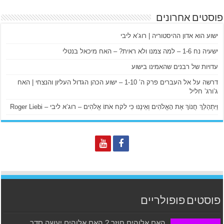
פוסטים אחרונים
ישוע הוא אדון ההיסטוריה | רוג’א ליבי
ישעיה נח 1-6 – למה צמנו ולא ראית? – האח מיכאל בנטלי
עדויות של רבנים שהאמינו בישוע
דרשה על אל העברים פרק ה’ 1-10 – ישוע הכהן הגדול העליון והנצחי | האח
ג’ורג’ חליל
וַיִּתְהַלֵּךְ חֲנוֹךְ אֶת הָאֱלֹהִים וְאֵינֶנּוּ כִּי לקח אֹתוֹ אֱלֹהִים – רוג’א ליבי – Roger Liebi
פוסטים פופולריים
האם אלוהים חוזר ? האם אלוהים יעשה סדר