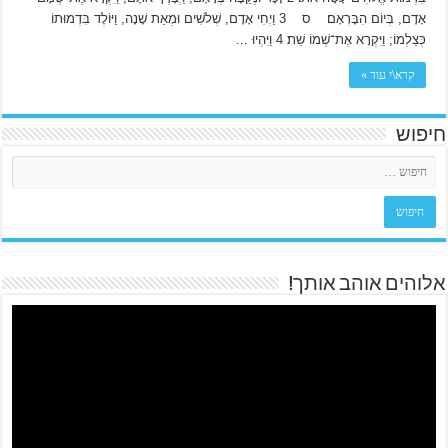
אָדָם, בְּיוֹם הִבָּרְאָם׃ ס 3 וַיְחִי אָדָם, שְׁלֹשִׁים וּמְאַת שָׁנָה, וַיּוֹלֶד בִּדְמוּתוֹ
כְּצַלְמוֹ; וַיִּקְרָא אֶת־שְׁמוֹ שֵׁת׃ 4 וַיִּהְיוּ …
קרא\י עוד »
חיפוש
אלוהים אוהב אותך!