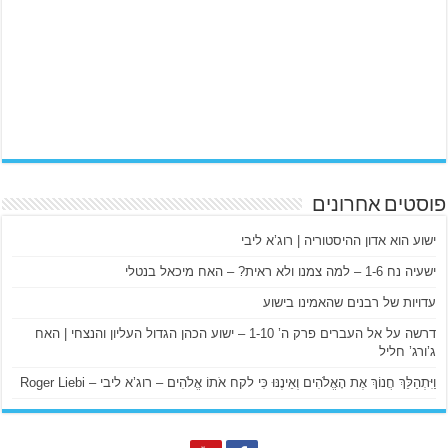
פוסטים אחרונים
ישוע הוא אדון ההיסטוריה | רוג’א ליבי
ישעיה נח 1-6 – למה צמנו ולא ראית? – האח מיכאל בנטלי
עדויות של רבנים שהאמינו בישוע
דרשה על אל העברים פרק ה’ 1-10 – ישוע הכהן הגדול העליון והנצחי | האח
ג’ורג’ חליל
וַיִּתְהַלֵּךְ חֲנוֹךְ אֶת הָאֱלֹהִים וְאֵינֶנּוּ כִּי לקח אֹתוֹ אֱלֹהִים – רוג’א ליבי – Roger Liebi