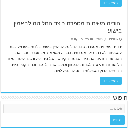
קרא\י עוד »
יהודיה משיחית מספרת כיצד החליטה להאמין
בישוע
אוגוסט 16, 2012
עדויות
0
יהודיה משיחית מספרת כיצד החליטה להאמין בישוע נולדתי בישראל כבת
למשפחה לא דתית אך מסורתית במידה מסויימת. אני זוכרת תמיד את
השבתות והחגים, את בית הכנסת והקידוש, הכל היה יפה ונעים. לאחר סיום
הלימודים התגייסתי לשורות הבטחון וכמובן שהיה לי גם חבר. הקשר בינינו
היה מאד הדוק ומשאלתי היתה להינשא לאותו …
קרא\י עוד »
חיפוש