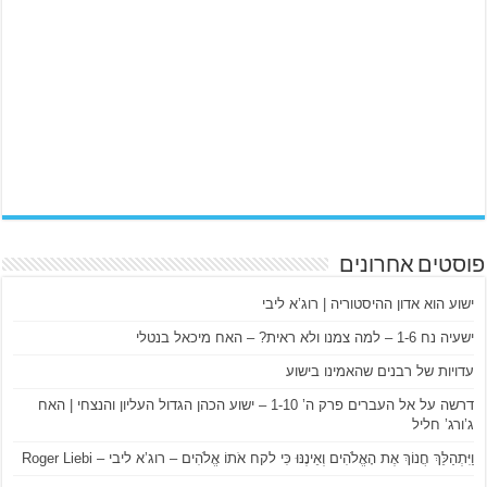
פוסטים אחרונים
ישוע הוא אדון ההיסטוריה | רוג’א ליבי
ישעיה נח 1-6 – למה צמנו ולא ראית? – האח מיכאל בנטלי
עדויות של רבנים שהאמינו בישוע
דרשה על אל העברים פרק ה’ 1-10 – ישוע הכהן הגדול העליון והנצחי | האח
ג’ורג’ חליל
וַיִּתְהַלֵּךְ חֲנוֹךְ אֶת הָאֱלֹהִים וְאֵינֶנּוּ כִּי לקח אֹתוֹ אֱלֹהִים – רוג’א ליבי – Roger Liebi