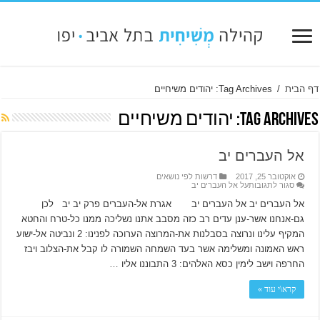
דף הבית
/
Tag Archives: יהודים משיחיים
Tag Archives:
יהודים משיחיים
אל העברים יב
אוקטובר 25, 2017
דרשות לפי נושאים
סגור לתגובות
על אל העברים יב
אל העברים יב אל העברים יב אגרת אל-העברים פרק יב יב לכן
גם-אנחנו אשר-ענן עדים רב כזה מסבב אתנו נשליכה ממנו כל-טרח והחטא
המקיף עלינו ונרוצה בסבלנות את-המרוצה הערוכה לפנינו: 2 ונביטה אל-ישוע
ראש האמונה ומשלימה אשר בעד השמחה השמורה לו קבל את-הצלוב ויבז
החרפה וישב לימין כסא האלהים: 3 התבוננו אליו …
קרא\י עוד »