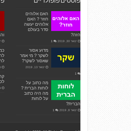
פוסטים פופולריים
פו
האם אלוהים
חוזר ? האם
אלוהים יעשה
סדר בעולם
הזה?
והנ
ינואר 30, 2019
1
ינ
מדוע אסור
כמה
לשקר ? מי אמר
להי
שאסור לשקר?
להי
ינואר 13, 2019
פב
1
לס
מה כתוב על
לוחות הברית ?
או
מה היה כתוב
על לוחות
הברית?
ינואר 8, 2019
1