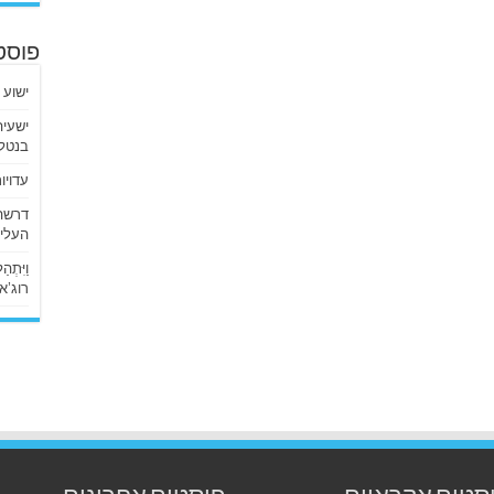
פוסט
ישוע 
בנטלי
עדויו
העליו
וַיִּתְ
רוג’א ליבי