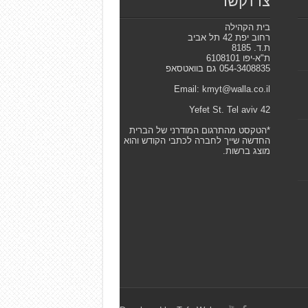
צרו קשר
בית הקהילה
רחוב יפת 42 תל אביב
ת.ד. 8185
ת"א-יפו 6108101
054-3408835 גם בוואטסאפ
Email: kmyt@walla.co.il
42 Yefet St. Tel aviv
*הטקסט מהתרגום המודרני של הברית
החדשה שייך לחברה לכתבי הקודש והוא
מוצג ברשות.