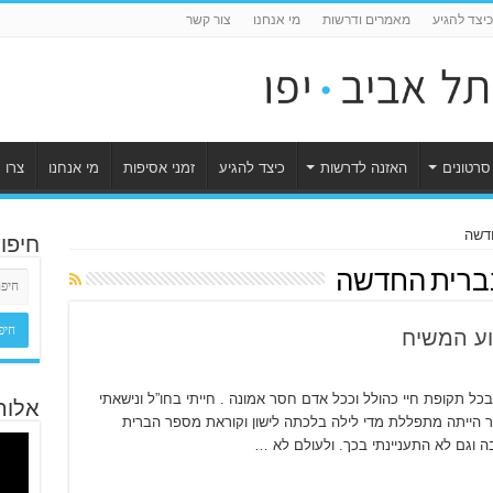
כיצד להגיע
מאמרים ודרשות
מי אנחנו
צור קשר
סרטונים
האזנה לדרשות
כיצד להגיע
זמני אסיפות
מי אנחנו
צרו 
חיפו
בברית החדשה
וע המשיח
כל תקופת חיי כהולל וככל אדם חסר אמונה . חייתי בחו”ל ונישאתי
אלוה
ר הייתה מתפללת מדי לילה בלכתה לישון וקוראת מספר הברית
ה וגם לא התעניינתי בכך. ולעולם לא …