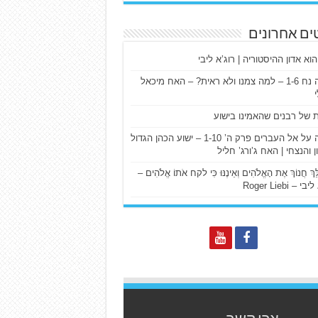
ים אחרונים
הוא אדון ההיסטוריה | רוג’א ליבי
ישעיה נח 1-6 – למה צמנו ולא ראית? – האח מיכאל
ת של רבנים שהאמינו בישוע
דרשה על אל העברים פרק ה’ 1-10 – ישוע הכהן הגדול
ן והנצחי | האח ג’ורג’ חליל
הַלֵּךְ חֲנוֹךְ אֶת הָאֱלֹהִים וְאֵינֶנּוּ כִּי לקח אֹתוֹ אֱלֹהִים –
 – Roger Liebi