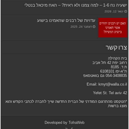
ישעיה נח 1-6 – למה צמנו ולא ראית? – האח מיכאל בנטלי
ינואר 12, 2026
עדויות של רבנים שהאמינו בישוע
דצמבר 24, 2025
צרו קשר
בית הקהילה
רחוב יפת 42 תל אביב
ת.ד. 8185
ת"א-יפו 6108101
054-3408835 גם בוואטסאפ
Email: kmyt@walla.co.il
42 Yefet St. Tel aviv
*הטקסט מהתרגום המודרני של הברית החדשה שייך לחברה לכתבי הקודש והוא
מוצג ברשות.
Developed by
TofraWeb