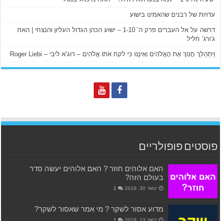
עדויות של רבנים שהאמינו בישוע
דרשה על אל העברים פרק ה’ 1-10 – ישוע הכהן הגדול העליון והנצחי | האח
ג’ורג’ חליל
וַיִּתְהַלֵּךְ חֲנוֹךְ אֶת הָאֱלֹהִים וְאֵינֶנּוּ כִּי לקח אֹתוֹ אֱלֹהִים – רוג’א ליבי – Roger Liebi
פוסטים פופולריים
האם אלוהים חוזר ? האם אלוהים יעשה סדר
בעולם הזה?
ינואר 30, 2019
1
מדוע אסור לשקר ? מי אמר שאסור לשקר?
ינואר 13, 2019
1