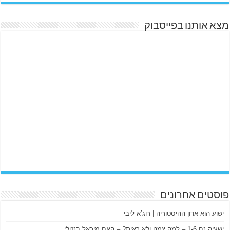
מצא אותנו בפייסבוק
פוסטים אחרונים
ישוע הוא אדון ההיסטוריה | רוג’א ליבי
ישעיה נח 1-6 – למה צמנו ולא ראית? – האח מיכאל בנטלי