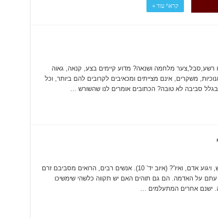
קרא\י עוד »
ו רשע,סבל,צער מלחמה ושנאה? מדוע קיימים בצע, קנאה, גאוה
אנוכיות, משקרים, אינם מצייתים ומכאיבים לקרובים להם ביותר, וכל
בגלל סביבה לא טובה? הכתובים אומרים לנו שהשורש …
הרהורים לגבי הנצח – דיון שישי “וגבר ימות ויחלש, ויגוע אדם, ואיו”? (איוב יד’ 10). אנשים רבים, הרואים מסביבם זרם
רה עתם על האדמה. הם גם תוהים האם יש תקווה כלשהי שימשיכו
ה. ישנם אחרים המתעלמים …