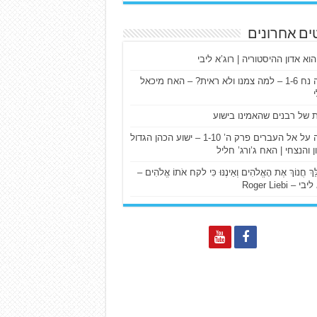
ים אחרונים
הוא אדון ההיסטוריה | רוג’א ליבי
ישעיה נח 1-6 – למה צמנו ולא ראית? – האח מיכאל
ת של רבנים שהאמינו בישוע
דרשה על אל העברים פרק ה’ 1-10 – ישוע הכהן הגדול
ן והנצחי | האח ג’ורג’ חליל
הַלֵּךְ חֲנוֹךְ אֶת הָאֱלֹהִים וְאֵינֶנּוּ כִּי לקח אֹתוֹ אֱלֹהִים –
 – Roger Liebi