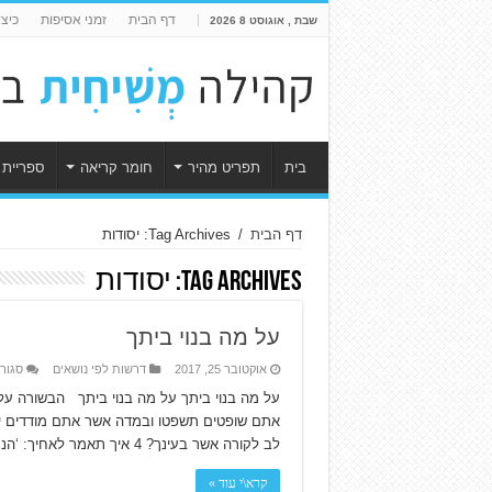
דף הבית
זמני אסיפות
כיצ
שבת , אוגוסט 8 2026
בית
תפריט מהיר
חומר קריאה
ספריית 
דף הבית
/
Tag Archives: יסודות
Tag Archives:
יסודות
על מה בנוי ביתך
אוקטובר 25, 2017
דרשות לפי נושאים
סגור
לב לקורה אשר בעינך? 4 איך תאמר לאחיך: ‘הנח לי להוציא את …
קרא\י עוד »