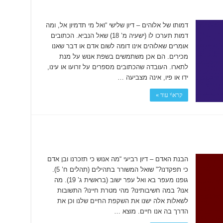
דמותו של אלוהים – דיון שלישי “ואל מי תדמיון אל, ומה
דמות תערכו לו (ישעיה מ’ 18) שאל הנביא. הכתובים
אומרים שאלוהים אינו דומה לשום אדם או דבר שאנו
מכירים. הם אכן משתמשים בשפת אנוש על מנת
לתארו. העובדה שהכתובים מספרים על זרועו או עינו,
ידו או פיו, אינה מצביעה …
קרא\י עוד »
הבנת האדם – דיון רביעי “מה אנוש כי תזכרנו ובן אדם
כי תפקדנו?” שואל המשורר בתהילים (תהלים ח’ 5).
גופנו מעפר בא ואל עפר ישוב (בראשית ג’ 19). מה
אנו? במה חשיבותינו? מהי מטרת חיינו? התשובות
לשאלות אלה ישנו את השקפת החיים שלנו וכן את
הדרך בה אנו חיים. מוצא …