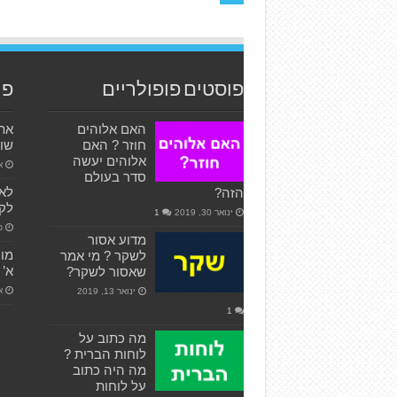
פוסטים פופולריים
פו
האם אלוהים
אתה
חוזר ? האם
שום
אלוהים יעשה
אפ
סדר בעולם
לא 
הזה?
לקח
ינואר 30, 2019
1
פב
מדוע אסור
מו
לשקר ? מי אמר
א’
שאסור לשקר?
אפ
ינואר 13, 2019
1
מה כתוב על
לוחות הברית ?
מה היה כתוב
על לוחות