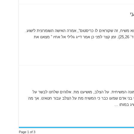
י
בוא משיח, זה שקוראים לו כריסטוס”, אמרה האישה השומרונית לישוע.
ענה לה ישוע ” אני המדבר אליך, אני הוא ” (יוחנן ד’ 25,26). זמן קצר לפני כן אמר דייג גלילי אל אחיו ” מצאנו את
ונה המשיחית. על הצלב, מושיענו מת. אלוהים שלחנו לבשר על
נה אל הקורינתים א’ 17,18). מליוני בני אדם שמעו כבר כי המשיח מת על הצלב עבור חטאינו. אך מה
יג במותו …
Page 1 of 3