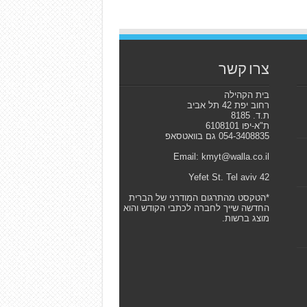
צרו קשר
בית הקהילה
רחוב יפת 42 תל אביב
ת.ד. 8185
ת"א-יפו 6108101
054-3408835 גם בוואטסאפ
Email: kmyt@walla.co.il
42 Yefet St. Tel aviv
*הטקסט מהתרגום המודרני של הברית
החדשה שייך לחברה לכתבי הקודש והוא
מוצג ברשות.