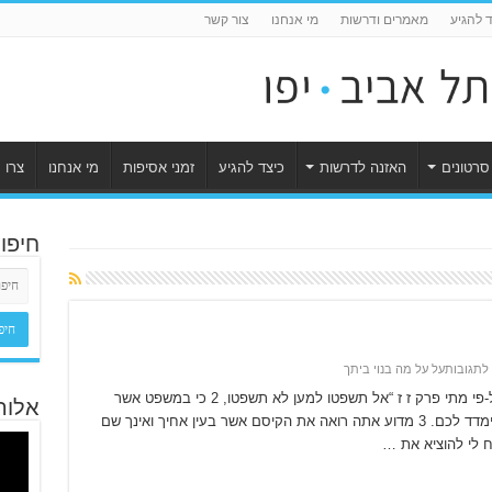
ד להגיע
מאמרים ודרשות
מי אנחנו
צור קשר
סרטונים
האזנה לדרשות
כיצד להגיע
זמני אסיפות
מי אנחנו
צרו 
חיפו
 לתגובות
על על מה בנוי ביתך
על מה בנוי ביתך על מה בנוי ביתך הבשורה על-פי מתי פרק ז ז “אל תשפטו למען לא תשפטו, 2 כי במשפט אשר
אלוה
אתם שופטים תשפטו ובמדה אשר אתם מודדים ימדד לכם. 3 מדוע אתה רואה את הקיסם אשר בעין אחיך ואינך שם