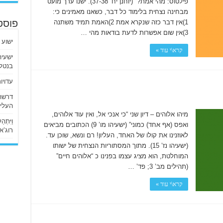
פילטוס: מהי אמת?” (יוחנן יח’ 37-38). ישנו ערך מועט
מבחינה נצחית בלימוד כל דבר, כשאנו מאמינים כי:
1)אין דבר כזה שנקרא אמת 2)האמת תמיד משתנה
פוסט
3)אין שום אפשרות לדעת בודאות מהי …
ישוע 
קרא\י עוד »
בנטלי
עדויו
העליו
מיהו אלוהים – דיון שני “כי אנכי אל, ואין עוד אלוהים,
וַיִּתְ
ואפס (אף אחד) כמוני” (ישעיהו מו’ 9) הכתובים מביאים
רוג’א ליבי
לאוזנינו את קולו של האחד, העליון! רם ונשא, שוכן עד.
(ישעיהו נז’ 15). מתוך המסתוריות הנצחית של ישותו
המוחלטת, הוא מציג עצמו בפנינו כ “אלוהים חיים”
(תהילים מב’ 3; פד’ …
קרא\י עוד »