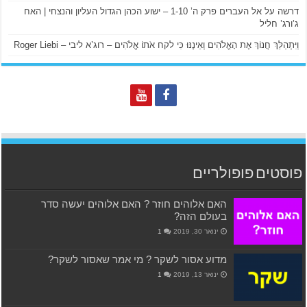
דרשה על אל העברים פרק ה’ 1-10 – ישוע הכהן הגדול העליון והנצחי | האח
ג’ורג’ חליל
וַיִּתְהַלֵּךְ חֲנוֹךְ אֶת הָאֱלֹהִים וְאֵינֶנּוּ כִּי לקח אֹתוֹ אֱלֹהִים – רוג’א ליבי – Roger Liebi
פוסטים פופולריים
האם אלוהים חוזר ? האם אלוהים יעשה סדר
בעולם הזה?
ינואר 30, 2019
1
מדוע אסור לשקר ? מי אמר שאסור לשקר?
ינואר 13, 2019
1