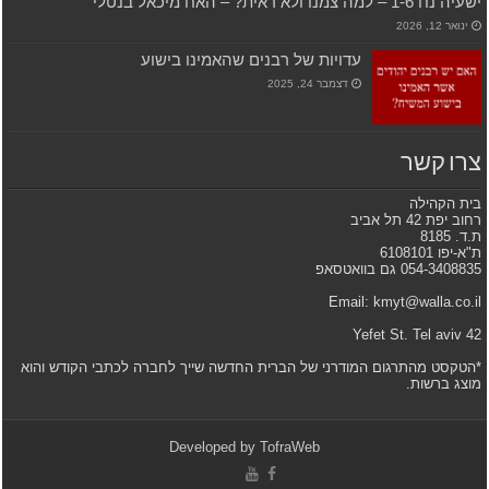
ישעיה נח 1-6 – למה צמנו ולא ראית? – האח מיכאל בנטלי
ינואר 12, 2026
עדויות של רבנים שהאמינו בישוע
דצמבר 24, 2025
צרו קשר
בית הקהילה
רחוב יפת 42 תל אביב
ת.ד. 8185
ת"א-יפו 6108101
054-3408835 גם בוואטסאפ
Email: kmyt@walla.co.il
42 Yefet St. Tel aviv
*הטקסט מהתרגום המודרני של הברית החדשה שייך לחברה לכתבי הקודש והוא
מוצג ברשות.
Developed by
TofraWeb