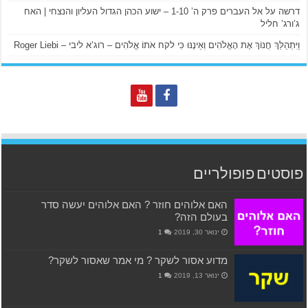
דרשה על אל העברים פרק ה’ 1-10 – ישוע הכהן הגדול העליון והנצחי | האח
ג’ורג’ חליל
וַיִּתְהַלֵּךְ חֲנוֹךְ אֶת הָאֱלֹהִים וְאֵינֶנּוּ כִּי לקח אֹתוֹ אֱלֹהִים – רוג’א ליבי – Roger Liebi
פוסטים פופולריים
האם אלוהים חוזר ? האם אלוהים יעשה סדר
בעולם הזה?
ינואר 30, 2019
1
מדוע אסור לשקר ? מי אמר שאסור לשקר?
ינואר 13, 2019
1