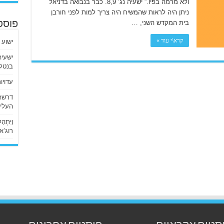
ולא מרמה בפיו.” ישעיה נג’ 8,9. כבר בנבואה בדניאל
ניתן היה לראות שהמשיח היה צריך למות לפני חורבן
בית המקדש השני, …
פוסט
קרא\י עוד »
ישוע 
בנטלי
עדויו
העליו
וַיִּתְ
רוג’א ליבי