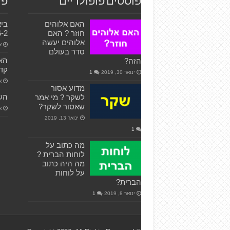
פוסטים פופולריים
פו
האם אלוהים
ביא
חוזר ? האם
6-2
אלוהים יעשה
או
סדר בעולם
האם
הזה?
קדו
ינואר 30, 2019
1
אפ
מדוע אסור
השה
לשקר ? מי אמר
שאסור לשקר?
או
ינואר 13, 2019
1
מה כתוב על
לוחות הברית ?
מה היה כתוב
על לוחות
הברית?
ינואר 8, 2019
1