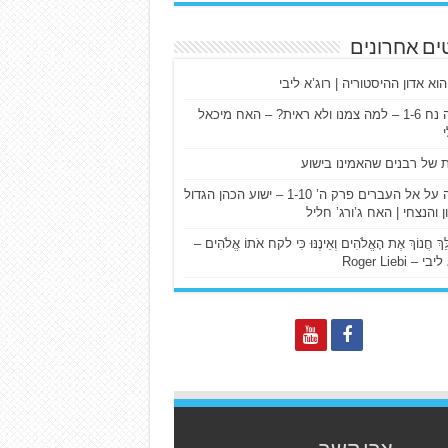
ים אחרונים
הוא אדון ההיסטוריה | רוג’א ליבי
ישעיה נח 1-6 – למה צמנו ולא ראית? – האח מיכאל
ת של רבנים שהאמינו בישוע
דרשה על אל העברים פרק ה’ 1-10 – ישוע הכהן הגדול
ן והנצחי | האח ג’ורג’ חליל
הַלֵּךְ חֲנוֹךְ אֶת הָאֱלֹהִים וְאֵינֶנּוּ כִּי לקח אֹתוֹ אֱלֹהִים –
 – Roger Liebi