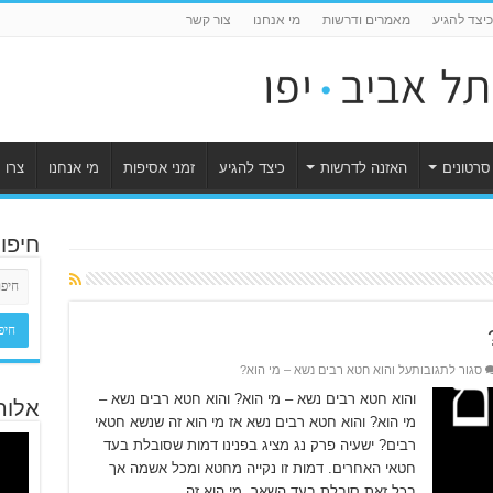
כיצד להגיע
מאמרים ודרשות
מי אנחנו
צור קשר
סרטונים
האזנה לדרשות
כיצד להגיע
זמני אסיפות
מי אנחנו
צרו 
חיפו
סגור לתגובות
על והוא חטא רבים נשא – מי הוא?
והוא חטא רבים נשא – מי הוא? והוא חטא רבים נשא –
אלוה
מי הוא? והוא חטא רבים נשא אז מי הוא זה שנשא חטאי
רבים? ישעיה פרק נג מציג בפנינו דמות שסובלת בעד
חטאי האחרים. דמות זו נקייה מחטא ומכל אשמה אך
בכל זאת סובלת בעד השאר. מי הוא זה …