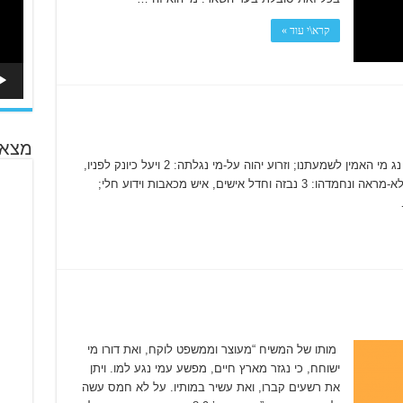
קרא\י עוד »
מצא 
ישעיהו נג – 2011 ישעיהו נג ישעיהו פרק נג נג מי האמין לשמעתנו; וזרוע יהוה על-מי נגלתה: 2 ויעל כיונק לפניו,
וכשרש מארץ ציה, לא-תאר לו ולא הדר; ונראהו ולא-מראה ונחמדהו: 3 נבזה וחדל אישים, איש מכאבות וידוע חלי;
מותו של המשיח “מעוצר וממשפט לוקח, ואת דורו מי
ישוחח, כי נגזר מארץ חיים, מפשע עמי נגע למו. ויתן
את רשעים קברו, ואת עשיר במותיו. על לא חמס עשה