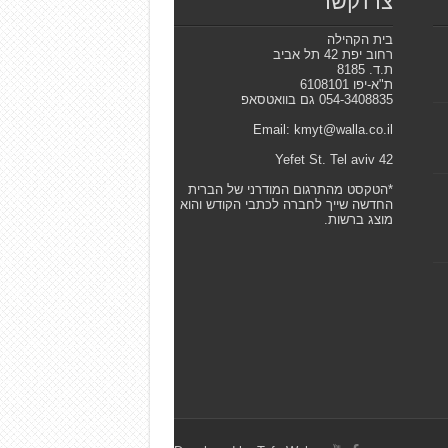
צרו קשר
בית הקהילה
רחוב יפת 42 תל אביב
ת.ד. 8185
ת"א-יפו 6108101
054-3408835 גם בוואטסאפ
Email: kmyt@walla.co.il
42 Yefet St. Tel aviv
*הטקסט מהתרגום המודרני של הברית
החדשה שייך לחברה לכתבי הקודש והוא
מוצג ברשות.