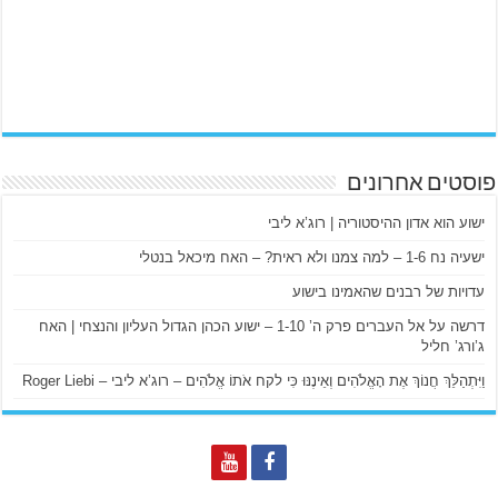
פוסטים אחרונים
ישוע הוא אדון ההיסטוריה | רוג’א ליבי
ישעיה נח 1-6 – למה צמנו ולא ראית? – האח מיכאל בנטלי
עדויות של רבנים שהאמינו בישוע
דרשה על אל העברים פרק ה’ 1-10 – ישוע הכהן הגדול העליון והנצחי | האח
ג’ורג’ חליל
וַיִּתְהַלֵּךְ חֲנוֹךְ אֶת הָאֱלֹהִים וְאֵינֶנּוּ כִּי לקח אֹתוֹ אֱלֹהִים – רוג’א ליבי – Roger Liebi