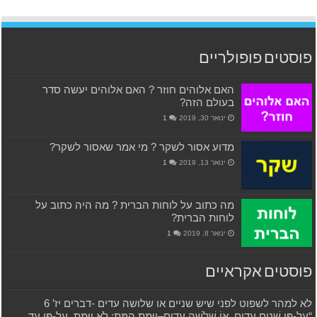
פוסטים פופולריים
האם אלוהים חוזר ? האם אלוהים יעשה סדר
בעולם הזה?
ינואר 30, 2019
1
מדוע אסור לשקר ? מי אמר שאסור לשקר?
ינואר 13, 2019
1
מה כתוב על לוחות הברית ? מה היה כתוב על
לוחות הברית?
ינואר 8, 2019
1
פוסטים אקראיים
לא למהר לשפוט לפני שיש שניים או שלושה עדים -דברים יז’ 6
“עַל-פִּי שְׁנַיִם עֵדִים, אוֹ שְׁלֹשָׁה עֵדִים–יוּמַת הַמֵּת: לֹא יוּמַת, עַל-פִּי עֵד