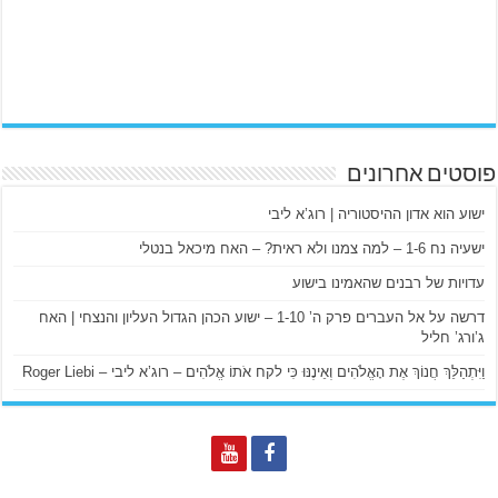
פוסטים אחרונים
ישוע הוא אדון ההיסטוריה | רוג’א ליבי
ישעיה נח 1-6 – למה צמנו ולא ראית? – האח מיכאל בנטלי
עדויות של רבנים שהאמינו בישוע
דרשה על אל העברים פרק ה’ 1-10 – ישוע הכהן הגדול העליון והנצחי | האח
ג’ורג’ חליל
וַיִּתְהַלֵּךְ חֲנוֹךְ אֶת הָאֱלֹהִים וְאֵינֶנּוּ כִּי לקח אֹתוֹ אֱלֹהִים – רוג’א ליבי – Roger Liebi