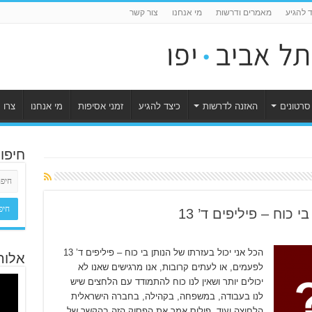
ד להגיע
מאמרים ודרשות
מי אנחנו
צור קשר
סרטונים
האזנה לדרשות
כיצד להגיע
זמני אסיפות
מי אנחנו
צרו 
חיפו
 כוח – פיליפים ד’ 13
הכל אני יכול בעזרתו של הנותן בי כוח – פיליפים ד’ 13
אלוה
לפעמים, או לעתים קרובות, אנו מרגישים שאנו לא
יכולים יותר ושאין לנו כוח להתמודד עם הלחצים שיש
לנו בעבודה, במשפחה, בקהילה, בחברה הישראלית
הלחוצה ועוד. פולוס אמר את הפסוק הזה בהקשר של