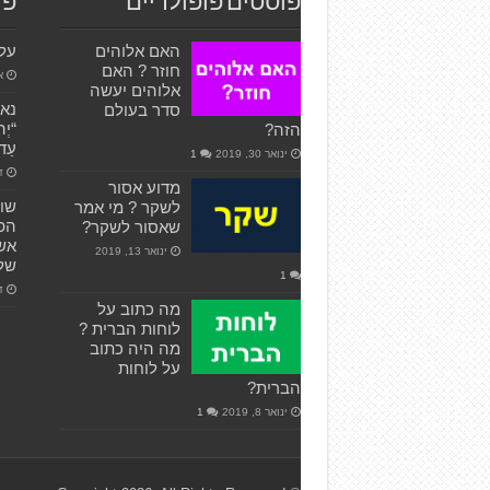
פוסטים פופולריים
פו
האם אלוהים
על 
חוזר ? האם
או
אלוהים יעשה
סדר בעולם
“יְה
הזה?
עַד־
ינואר 30, 2019
1
דצ
מדוע אסור
שוכ
לשקר ? מי אמר
שאסור לשקר?
אשר
ינואר 13, 2019
שלפ
1
דצ
מה כתוב על
לוחות הברית ?
מה היה כתוב
על לוחות
הברית?
ינואר 8, 2019
1