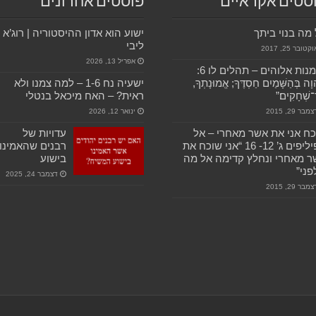
סטים אקראיים
פוסטים אחרונים
מה בנוי ביתך
ישוע הוא אדון ההיסטוריה | רוג’א
ליבי
קטובר 25, 2017
אפריל 13, 2026
נאמנות אלוהים – תהלים לו 6:
וָה בְּהַשָּׁמַיִם חַסְדֶּךָ; אֱמוּנָתְךָ,
ישעיה נח 1-6 – למה צמנו ולא
שְׁחָקִים׃”
ראית? – האח מיכאל בנטלי
מבר 29, 2015
ינואר 12, 2026
ח אני את אשר מאחרי – אל
עדויות של
הפיליפים ג’ 12- 16 “אני שוכח את
רבנים שהאמינו
 מאחרי ונחלץ קדימה אל מה
בישוע
ני”
דצמבר 24, 2025
מבר 29, 2015