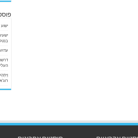
פוסט
ישוע 
בנטלי
עדויו
העליו
וַיִּתְ
רוג’א ליבי