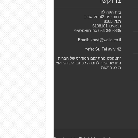
צרו קשר
בית הקהילה
רחוב יפת 42 תל אביב
ת.ד. 8185
ת"א-יפו 6108101
054-3408835 גם בוואטסאפ
Email: kmyt@walla.co.il
42 Yefet St. Tel aviv
*הטקסט מהתרגום המודרני של הברית
החדשה שייך לחברה לכתבי הקודש והוא
מוצג ברשות.