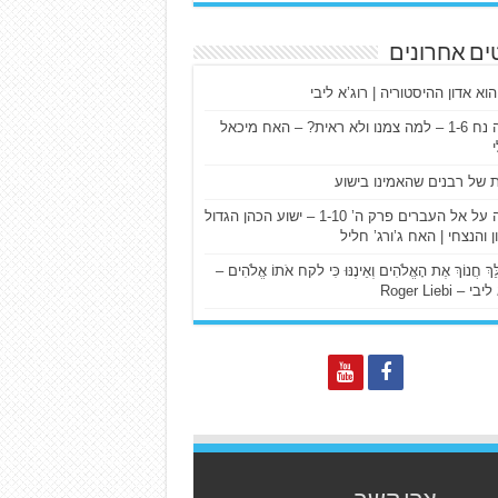
ים אחרונים
הוא אדון ההיסטוריה | רוג’א ליבי
ישעיה נח 1-6 – למה צמנו ולא ראית? – האח מיכאל
ת של רבנים שהאמינו בישוע
דרשה על אל העברים פרק ה’ 1-10 – ישוע הכהן הגדול
ן והנצחי | האח ג’ורג’ חליל
הַלֵּךְ חֲנוֹךְ אֶת הָאֱלֹהִים וְאֵינֶנּוּ כִּי לקח אֹתוֹ אֱלֹהִים –
 – Roger Liebi