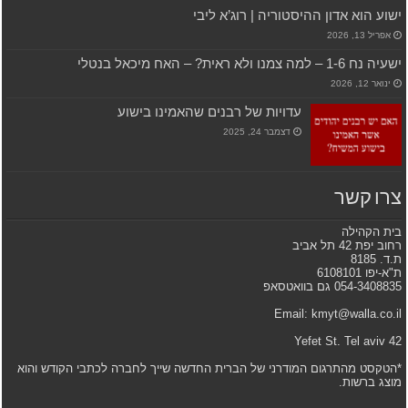
ישוע הוא אדון ההיסטוריה | רוג’א ליבי
אפריל 13, 2026
ישעיה נח 1-6 – למה צמנו ולא ראית? – האח מיכאל בנטלי
ינואר 12, 2026
עדויות של רבנים שהאמינו בישוע
דצמבר 24, 2025
צרו קשר
בית הקהילה
רחוב יפת 42 תל אביב
ת.ד. 8185
ת"א-יפו 6108101
054-3408835 גם בוואטסאפ
Email: kmyt@walla.co.il
42 Yefet St. Tel aviv
*הטקסט מהתרגום המודרני של הברית החדשה שייך לחברה לכתבי הקודש והוא
מוצג ברשות.