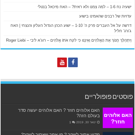
ישעיה נח 1-6 – למה צמנו ולא ראית? – האח מיכאל בנטלי
עדויות של רבנים שהאמינו בישוע
דרשה על אל העברים פרק ה’ 1-10 – ישוע הכהן הגדול העליון והנצחי | האח
ג’ורג’ חליל
וַיִּתְהַלֵּךְ חֲנוֹךְ אֶת הָאֱלֹהִים וְאֵינֶנּוּ כִּי לקח אֹתוֹ אֱלֹהִים – רוג’א ליבי – Roger Liebi
פוסטים פופולריים
האם אלוהים חוזר ? האם אלוהים יעשה סדר
בעולם הזה?
ינואר 30, 2019
1
מדוע אסור לשקר ? מי אמר שאסור לשקר?