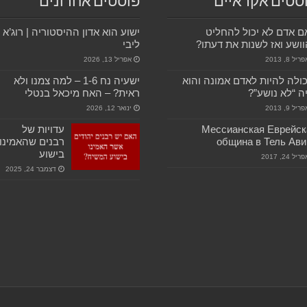
סטים אקראיים
פוסטים אחרונים
 אדם לא יכול להחליט
ישוע הוא אדון ההיסטוריה | רוג’א
ושע ואז לשנות את דעתו?
ליבי
ריל 8, 2013
אפריל 13, 2026
ולה להיות לאדם אמונה והוא
ישעיה נח 1-6 – למה צמנו ולא
ה “לא נושע”?
ראית? – האח מיכאל בנטלי
ריל 9, 2013
ינואר 12, 2026
Мессианская Еврейск
עדויות של
община в Тель Ави
רבנים שהאמינו
בישוע
ריל 24, 2017
דצמבר 24, 2025