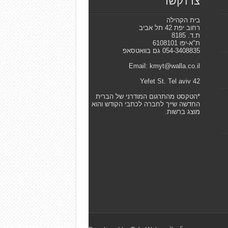
צרו קשר
בית הקהילה
רחוב יפת 42 תל אביב
ת.ד. 8185
ת"א-יפו 6108101
054-3408835 גם בוואטסאפ
Email: kmyt@walla.co.il
42 Yefet St. Tel aviv
*הטקסט מהתרגום המודרני של הברית
החדשה שייך לחברה לכתבי הקודש והוא
מוצג ברשות.