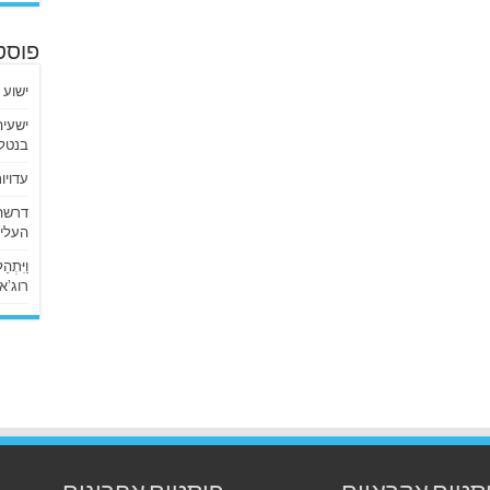
פוסט
ישוע 
בנטלי
עדויו
העליו
וַיִּתְ
רוג’א ליבי