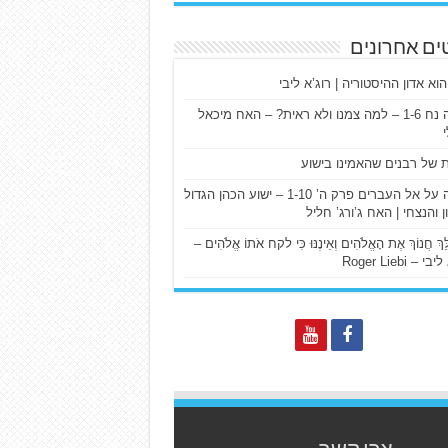
ים אחרונים
הוא אדון ההיסטוריה | רוג’א ליבי
ישעיה נח 1-6 – למה צמנו ולא ראית? – האח מיכאל
ת של רבנים שהאמינו בישוע
דרשה על אל העברים פרק ה’ 1-10 – ישוע הכהן הגדול
ן והנצחי | האח ג’ורג’ חליל
הַלֵּךְ חֲנוֹךְ אֶת הָאֱלֹהִים וְאֵינֶנּוּ כִּי לקח אֹתוֹ אֱלֹהִים –
 – Roger Liebi