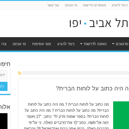
כיצד להגיע
מאמרים ודרשות
מי אנחנו
צור קשר
סרטונים
האזנה לדרשות
כיצד להגיע
זמני אסיפות
מי אנחנו
צרו 
חיפו
ה היה כתוב על לוחות הברית?
מה כתוב על לוחות הברית ? מה היה כתוב על לוחות
אלוה
הברית? מה כתוב על לוחות הברית ? מה היה כתוב על
לוחות הברית? בספר שמות פרק לד’ כתוב: “27 וַיֹּאמֶר
יְהוָה אֶל־מֹשֶׁה, כְּתָב־לְךָ אֶת־הַדְּבָרִים הָאֵלֶּה; כִּי עַל־פִּי
הַדְּבָרִים הָאֵלֶּה, כָּרַתִּי אִתְּךָ בְּרִית וְאֶת־יִשְׂרָאֵל׃ 28 וַיְהִי־שָׁם