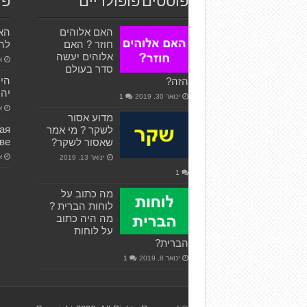
פוסטים פופולריים
פו
האם אלוהים
האם
חוזר ? האם
להו
אלוהים יעשה
אפ
סדר בעולם
היכ
הזה?
יהי
ינואר 30, 2019
1
אפ
מדוע אסור
ая
לשקר ? מי אמר
ве
שאסור לשקר?
אפ
ינואר 13, 2019
1
מה כתוב על
לוחות הברית ?
מה היה כתוב
על לוחות
הברית?
ינואר 8, 2019
1