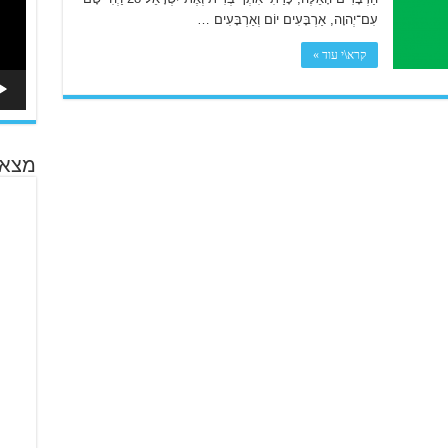
עִם־יְהוָה, אַרְבָּעִים יוֹם וְאַרְבָּעִים …
קרא\י עוד »
מצא 