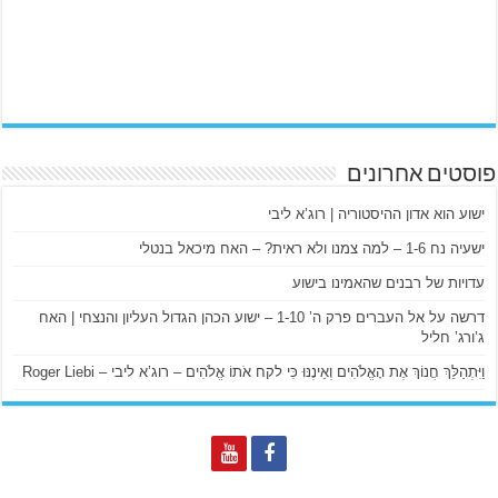
פוסטים אחרונים
ישוע הוא אדון ההיסטוריה | רוג’א ליבי
ישעיה נח 1-6 – למה צמנו ולא ראית? – האח מיכאל בנטלי
עדויות של רבנים שהאמינו בישוע
דרשה על אל העברים פרק ה’ 1-10 – ישוע הכהן הגדול העליון והנצחי | האח
ג’ורג’ חליל
וַיִּתְהַלֵּךְ חֲנוֹךְ אֶת הָאֱלֹהִים וְאֵינֶנּוּ כִּי לקח אֹתוֹ אֱלֹהִים – רוג’א ליבי – Roger Liebi