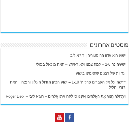
פוסטים אחרונים
ישוע הוא אדון ההיסטוריה | רוג’א ליבי
ישעיה נח 1-6 – למה צמנו ולא ראית? – האח מיכאל בנטלי
עדויות של רבנים שהאמינו בישוע
דרשה על אל העברים פרק ה’ 1-10 – ישוע הכהן הגדול העליון והנצחי | האח
ג’ורג’ חליל
וַיִּתְהַלֵּךְ חֲנוֹךְ אֶת הָאֱלֹהִים וְאֵינֶנּוּ כִּי לקח אֹתוֹ אֱלֹהִים – רוג’א ליבי – Roger Liebi