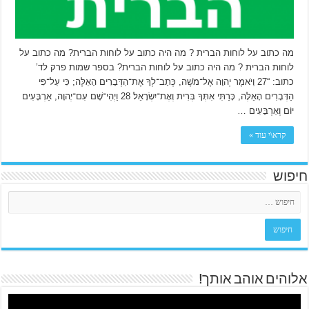
מה כתוב על לוחות הברית ? מה היה כתוב על לוחות הברית? מה כתוב על
לוחות הברית ? מה היה כתוב על לוחות הברית? בספר שמות פרק לד’
כתוב: “27 וַיֹּאמֶר יְהוָה אֶל־מֹשֶׁה, כְּתָב־לְךָ אֶת־הַדְּבָרִים הָאֵלֶּה; כִּי עַל־פִּי
הַדְּבָרִים הָאֵלֶּה, כָּרַתִּי אִתְּךָ בְּרִית וְאֶת־יִשְׂרָאֵל׃ 28 וַיְהִי־שָׁם עִם־יְהוָה, אַרְבָּעִים
יוֹם וְאַרְבָּעִים …
קרא\י עוד »
חיפוש
אלוהים אוהב אותך!