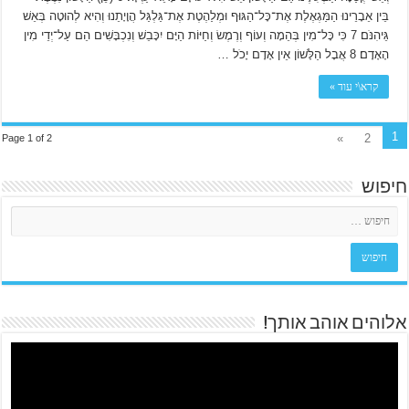
בֵּין אֵבָרֵינוּ הַמַּגְאֶלֶת אֶת־כָּל־הַגּוּף וּמְלַהֶטֶת אֶת־גַּלְגַּל הֲוָיָתֵנוּ וְהִיא לְהוּטָה בְּאֵשׁ
גֵּיהִנֹּם׃ 7 כִּי כָּל־מִין בְּהֵמָה וְעוֹף וְרֶמֶשׂ וְחַיּוֹת הַיָּם יִכָּבֵשׁ וְנִכְבָּשִׁים הֵם עַל־יְדֵי מִין
הָאָדָם׃ 8 אֲבָל הַלָּשׁוֹן אֵין אָדָם יָכֹל …
קרא\י עוד »
1
»
2
Page 1 of 2
חיפוש
אלוהים אוהב אותך!