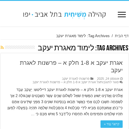
דף הבית
/
Tag Archives: לימוד מאגרת יעקב
Tag Archives:
לימוד מאגרת יעקב
אגרת יעקב א 1-8 חלק א – פרשנות לאגרת
יעקב
אוגוסט 24, 2025
פרשנות לאגרת יעקב
סגור לתגובות
על אגרת יעקב א 1-8 חלק א – פרשנות לאגרת יעקב
אגרת יעקב א 1-8 חלק א – פרשנות לאגרת יעקב דייליטש: יַעֲקֹב עֶבֶד
אֱלֹהִים וַאֲדֹנֵינוּ יֵשׁוּעַ הַמָּשִׂיחַ שֹׁאֵל לִשְׁלוֹם שְׁנֵים עָשָׂר הַשְּׁבָטִים שֶּׁבַּגּוֹלָה׃ 2 אַךְ
לְשִׂמְחָה חִשְׁבוּ לָכֶם אֶחָי כַּאֲשֶׁר תָּבֹאוּ בְּנִסְיֹנוֹת שׁוֹנִים׃ 3 מִפְּנֵי שֶׁיֹּדְעִים אַתֶּם
כִּי־בֹחַן אֱמוּנַתְכֶם מֵבִיא לִידֵי סַבְלָנוּת׃ 4 וְהַסַּבְלָנוּת שְׁלֵמָה תִּהְיֶה בְּפָעֳלָהּ לְמַעַן
תִּהְיוּ שְׁלֵמִים וּתְמִימִים וְלֹא תַחְסְרוּ כָּל־דָּבָר׃ 5 וְאִישׁ מִכֶּם כִּי …
קרא\י עוד »