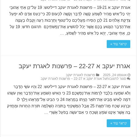
אגרת יעקב א 19-21 – פרשנות לאגרת יעקב דייליטש: 19 עַל־כֵּן אַחַי אֲהוּבַי
יְהִי כָל־אִישׁ מָהִיר לִשְׁמֹעַ קָשֶׁה לְדַבֵּר וְקָשֶׁה לִכְעוֹס׃ 20 כִּי־כַעַס אָדָם לֹא יִפְעַל
צִדְקַת אֱלֹהִים׃ 21 לָכֵן הָסִירוּ מֵעֲלֵיכֶם כָּל־טִנּוּף וְתַרְבּוּת רָעָה וְקַבְּלוּ בַעֲנָוָה
אֶת־הַדָּבָר הַנָּטוּעַ בָּכֶם אֲשֶׁר יָכֹל לְהוֹשִׁיעַ אֶת־נַפְשֹׁתֵיכֶם׃ תרגום חדש: 19 עַל
כֵּן, אַחַי אֲהוּבַי, יְהֵא כָּל אִישׁ מָהִיר לִשְׁמֹעַ, …
קרא\י עוד »
אגרת יעקב א 22-27 – פרשנות לאגרת יעקב
אוגוסט 24, 2025
פרשנות לאגרת יעקב
סגור לתגובות
על אגרת יעקב א 22-27 – פרשנות לאגרת יעקב
אגרת יעקב א 22-27 – פרשנות לאגרת יעקב דייליטש: 22 וִהְיוּ עֹשֵׂי הַדָּבָר
וְלֹא שֹׁמְעָיו בִּלְבָד לְרַמּוֹת אֶת־נַפְשְׁכֶם׃ 23 כִּי הָאִישׁ הַשֹּׁמֵעַ אֶת־הַדָּבָר וְאֵין עֹשֵׂהוּ
דֹּמֶה לְאִישׁ מַבִּיט אֶת־תֹּאַר הֲוָיָתוֹ בְּמַרְאָה׃ 24 כִּי הִבִּיט אֶל־מַרְאֵהוּ וַיֵּלֶךְ לוֹ
וּבְרֶגַע שָׁכַח מַה־תָּאֳרוֹ׃ 25 אֲבָל הַמַּשְׁקִיף בַּתּוֹרָה הַשְּׁלֵמָה תּוֹרַת הַחֵרוּת וּמַחֲזִיק
בָּהּ אֲשֶׁר אֵינֶנּוּ שֹׁמֵעַ וְשָׁכֵחַ כִּי אִם־עֹשֶׂה בְּפֹעַל אַשְׁרֵי …
קרא\י עוד »