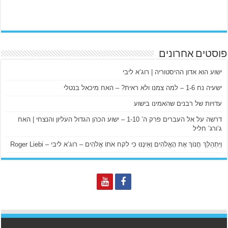
פוסטים אחרונים
ישוע הוא אדון ההיסטוריה | רוג’א ליבי
ישעיה נח 1-6 – למה צמנו ולא ראית? – האח מיכאל בנטלי
עדויות של רבנים שהאמינו בישוע
דרשה על אל העברים פרק ה’ 1-10 – ישוע הכהן הגדול העליון והנצחי | האח
ג’ורג’ חליל
וַיִּתְהַלֵּךְ חֲנוֹךְ אֶת הָאֱלֹהִים וְאֵינֶנּוּ כִּי לקח אֹתוֹ אֱלֹהִים – רוג’א ליבי – Roger Liebi