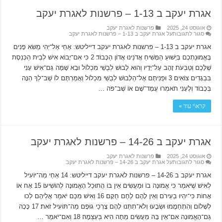
אגרת יעקב ב 1-13 – פרשנות לאגרת יעקב
אוגוסט 24, 2025
פרשנות לאגרת יעקב
סגור לתגובות
על אגרת יעקב ב 1-13 – פרשנות לאגרת יעקב
אגרת יעקב ב 1-13 – פרשנות לאגרת יעקב דייליטש: אַחַי אַל־יְהִי מַשּׂא פָנִים
בֶּאֱמוּנַתְכֶם בְּיֵשׁוּעַ הַמָּשִׁיחַ אֲדֹנֵינוּ אֲדוֹן הַכָּבוֹד׃ 2 כִּי אִם־יָבוֹא אִישׁ לְבֵית הַכְּנֵסֶת
שֶׁלָּכֶם וְטַבְּעֹת זָהָב עַל־יָדָיו וְהוּא לָבוּשׁ לְבֻשֵׁי מִכְלוֹל וּבָא שָׁמָּה גַּם־אִישׁ עָנִי
בִּבְגָדִים צוֹאִים׃ 3 וּפְנִיתֶם אֶל־הַלָּבוּשׁ לְבֻשֵׁי מִכְלוֹל וַאֲמַרְתֶּם לוֹ שֶׁב־לְךָ הֵנָּה
בְּכָבוֹד וְלֶעָנִי תֹאמְרוּ עֲמָד־שָׁם אוֹ שֶׁב־פֹּה …
קרא\י עוד »
אגרת יעקב ב 14-26 – פרשנות לאגרת יעקב
אוגוסט 24, 2025
פרשנות לאגרת יעקב
סגור לתגובות
על אגרת יעקב ב 14-26 – פרשנות לאגרת יעקב
אגרת יעקב ב 14-26 – פרשנות לאגרת יעקב דייליטש: 14 אַחַי מַה־יּוֹעִיל
לְאִישׁ שֶׁיֹּאמַר כִּי אֱמוּנָה בוֹ וּמַעֲשִׂים אֵין בּוֹ הֲתוּכַל הָאֱמוּנָה לְהוֹשִׁיעוֹ׃ 15 אָח אוֹ
אָחוֹת כִּי־יִהְיוּ בְעֵירֹם וְאֵין לָהֶם לֶחֶם חֻקָּם׃ 16 וְאִישׁ מִכֶּם יֹאמַר אֲלֵיהֶם לְכוּ
לְשָׁלוֹם וְהִתְחַמֲמוּ וּשְׂבָעוּ וְלֹא־תִתְּנוּ לָהֶם צָרְכֵי גוּפָם מַה־תּוֹעִיל זֹאת׃ 17 כָּכָה
גַּם־הָאֱמוּנָה אִם־אֵין בָּהּ מַעֲשִׂים מֵתָה הִיא בְּעַצְמָהּ׃ 18 וְאִם־יֹאמַר …