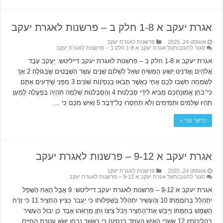
אגרת יעקב א 1-8 חלק ב – פרשנות לאגרת יעקב
אוגוסט 24, 2025
פרשנות לאגרת יעקב
סגור לתגובות
על אגרת יעקב א 1-8 חלק ב – פרשנות לאגרת יעקב
אגרת יעקב א 1-8 חלק ב – פרשנות לאגרת יעקב דייליטש: יַעֲקֹב עֶבֶד
אֱלֹהִים וַאֲדֹנֵינוּ יֵשׁוּעַ הַמָּשִׂיחַ שֹׁאֵל לִשְׁלוֹם שְׁנֵים עָשָׂר הַשְּׁבָטִים שֶּׁבַּגּוֹלָה׃ 2 אַךְ
לְשִׂמְחָה חִשְׁבוּ לָכֶם אֶחָי כַּאֲשֶׁר תָּבֹאוּ בְּנִסְיֹנוֹת שׁוֹנִים׃ 3 מִפְּנֵי שֶׁיֹּדְעִים אַתֶּם
כִּי־בֹחַן אֱמוּנַתְכֶם מֵבִיא לִידֵי סַבְלָנוּת׃ 4 וְהַסַּבְלָנוּת שְׁלֵמָה תִּהְיֶה בְּפָעֳלָהּ לְמַעַן
תִּהְיוּ שְׁלֵמִים וּתְמִימִים וְלֹא תַחְסְרוּ כָּל־דָּבָר׃ 5 וְאִישׁ מִכֶּם כִּי …
קרא\י עוד »
אגרת יעקב א 9-12 – פרשנות לאגרת יעקב
אוגוסט 24, 2025
פרשנות לאגרת יעקב
סגור לתגובות
על אגרת יעקב א 9-12 – פרשנות לאגרת יעקב
אגרת יעקב א 9-12 – פרשנות לאגרת יעקב דייליטש: 9 אֲבָל הָאָח הַשָּׁפֵל
יִתְהַלֵּל בְּרוֹמֲמֻתוֹ׃ 10 וְהֶעָשִׁיר יִתְהַלֵּל בְּשִׁפְלוּתוֹ כִּי יַעֲבֹר כְּצִיץ הֶחָצִיר׃ 11 כִּי זָרַח
הַשֶּׁמֶשׁ בְּחַמָּתוֹ וַיְיַבֵּשׁ אֶת־הֶחָצִיר וַיִּבֹּל צִיצוֹ וְחֵן מַרְאֵהוּ אָבָד כֵּן יִבּוֹל הֶעָשִׁיר
בַּהֲלִיכוֹתָיו׃ 12 אַשְׁרֵי הָאִישׁ הָעֹמֵד בְּנִסְיוֹנוֹ כִּי כַּאֲשֶׁר נִבְחַן יִשָּׂא עֲטֶרֶת הַחַיִּים