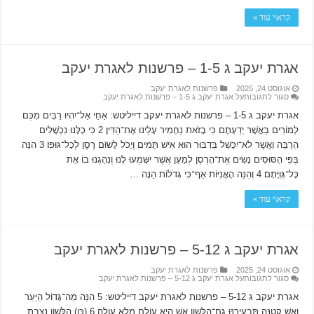
קרא\י עוד »
אגרת יעקב ג 1-5 – פרשנות לאגרת יעקב
אוגוסט 24, 2025
פרשנות לאגרת יעקב
סגור לתגובות
על אגרת יעקב ג 1-5 – פרשנות לאגרת יעקב
אגרת יעקב ג 1-5 – פרשנות לאגרת יעקב דייליטש: אַחַי אַל־יִהְיוּ רַבִּים מִכֶּם
לְמוֹרִים בַּאֲשֶׁר יְדַעְתֶּם כִּי בָזֹאת נַחְמִיר עָלֵינוּ אֶת־הַדִּין׃ 2 כִּי כֻלָּנוּ נִכְשָׁלִים
הַרְבֵּה וַאֲשֶׁר לֹא־יִכָּשֵׁל בְּדִבּוּר הוּא אִישׁ תָּמִים וְיָכֹל לָשׂוֹּם רֶסֶן לְכָל־גּוּפוֹ׃ 3 הִנֵּה
בְּפִי הַסּוּסִים נָשִׂים אֶת־הָרֶסֶן לְמַעַן אֲשֶׁר יִשָּׁמְעוּ לָנוּ וְנִהַגְנוּ בוֹ אֵת
כָּל־גְּוִיָּתָם׃ 4 וְהִנֵּה הָאֳנִיּוֹת אַף־כִּי גְדֹלוֹת הֵנָּה …
קרא\י עוד »
אגרת יעקב ג 5-12 – פרשנות לאגרת יעקב
אוגוסט 24, 2025
פרשנות לאגרת יעקב
סגור לתגובות
על אגרת יעקב ג 5-12 – פרשנות לאגרת יעקב
אגרת יעקב ג 5-12 – פרשנות לאגרת יעקב דייליטש: 5 הִנֵּה מַה־גָּדוֹל הַיַּעַר
וְאֵשׁ קְטַנָּה תַּבְעִירֶנּוּ גַּם־הַלָּשׁוֹן אֵשׁ הִיא עוֹלָם מָלֵא עַוְלָה׃ 6 (כֵּן) הַלָּשׁוֹן נִצֶּבֶת