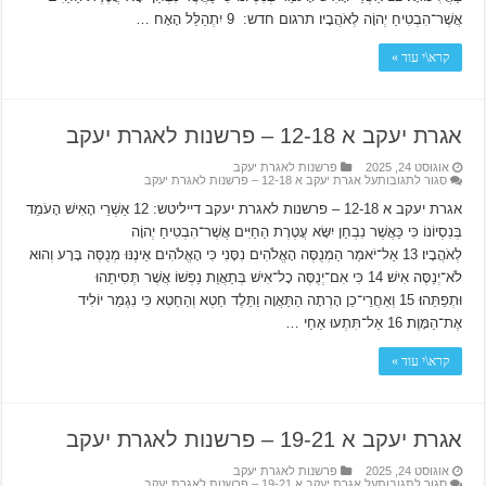
אֲשֶׁר־הִבְטִיחַ יְהוָֹה לְאֹהֲבָיו׃ תרגום חדש: 9 יִתְהַלֵּל הָאָח …
קרא\י עוד »
אגרת יעקב א 12-18 – פרשנות לאגרת יעקב
אוגוסט 24, 2025
פרשנות לאגרת יעקב
סגור לתגובות
על אגרת יעקב א 12-18 – פרשנות לאגרת יעקב
אגרת יעקב א 12-18 – פרשנות לאגרת יעקב דייליטש: 12 אַשְׁרֵי הָאִישׁ הָעֹמֵד
בְּנִסְיוֹנוֹ כִּי כַּאֲשֶׁר נִבְחַן יִשָּׂא עֲטֶרֶת הַחַיִּים אֲשֶׁר־הִבְטִיחַ יְהוָֹה
לְאֹהֲבָיו׃ 13 אַל־יֹאמַר הַמְנֻסֶּה הָאֱלֹהִים נִסָּנִי כִּי הָאֱלֹהִים אֵינֶנּוּ מְנֻסֶּה בָּרָע וְהוּא
לֹא־יְנַסֶּה אִישׁ׃ 14 כִּי אִם־יְנֻסֶּה כָל־אִישׁ בְּתַאֲוַת נַפְשׁוֹ אֲשֶׁר תְּסִיתֵהוּ
וּתְפַתֵּהוּ׃ 15 וְאַחֲרֵי־כֵן הָרְתָה הַתַּאֲוָה וַתֵּלֶד חֵטְא וְהַחֵטְא כִּי נִגְמַר יוֹלִיד
אֶת־הַמָּוֶת׃ 16 אַל־תִּתְעוּ אַחַי …
קרא\י עוד »
אגרת יעקב א 19-21 – פרשנות לאגרת יעקב
אוגוסט 24, 2025
פרשנות לאגרת יעקב
סגור לתגובות
על אגרת יעקב א 19-21 – פרשנות לאגרת יעקב