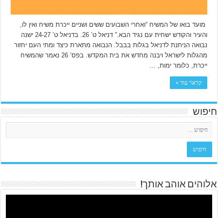
מועד בואו של המשיח “ואחרי השבועים ששים ושניים ייכרת משיח ואין לו,
והעיר והקודש ישחית עם נגיד הבא.” דניאל ט’ 26. בדניאל ט’ 24-27 ישנה
נבואה הניתנת לדניאל בגלות בבבל. הנבואה מתארת כיצד ומתי העם יחזור
מהגלות לישראל ויבנה מחדש את בית המקדש. בפס’ 26 נאמר שהמשיח
ייכרת, כלומר ימות, …
קרא\י עוד »
חיפוש
אלוהים אוהב אותך!