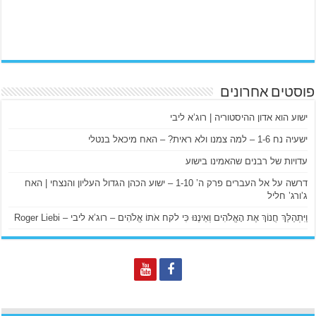
פוסטים אחרונים
ישוע הוא אדון ההיסטוריה | רוג’א ליבי
ישעיה נח 1-6 – למה צמנו ולא ראית? – האח מיכאל בנטלי
עדויות של רבנים שהאמינו בישוע
דרשה על אל העברים פרק ה’ 1-10 – ישוע הכהן הגדול העליון והנצחי | האח
ג’ורג’ חליל
וַיִּתְהַלֵּךְ חֲנוֹךְ אֶת הָאֱלֹהִים וְאֵינֶנּוּ כִּי לקח אֹתוֹ אֱלֹהִים – רוג’א ליבי – Roger Liebi