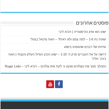
פוסטים אחרונים
ישוע הוא אדון ההיסטוריה | רוג’א ליבי
ישעיה נח 1-6 – למה צמנו ולא ראית? – האח מיכאל בנטלי
עדויות של רבנים שהאמינו בישוע
דרשה על אל העברים פרק ה’ 1-10 – ישוע הכהן הגדול העליון והנצחי | האח
ג’ורג’ חליל
וַיִּתְהַלֵּךְ חֲנוֹךְ אֶת הָאֱלֹהִים וְאֵינֶנּוּ כִּי לקח אֹתוֹ אֱלֹהִים – רוג’א ליבי – Roger Liebi