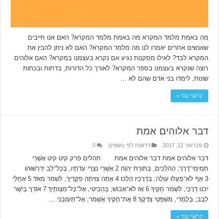
מה באמת מלמד המקרא מה באמת מלמד המקרא? האם אנו חייבים
שאנשים אחרים יאמרו לנו מה מלמד המקרא? האם לא ניתן להבין את
המקרא לבד? לאילו מסקנות נגיע אם נקרא בעצמנו במקרא? האם אלוהים
רוצה שנקרא בעצמנו בספר המקרא? לאורך כל הדורות, בדתות ובכתות
שונות, לימדו בני אדם שהם לא …
קרא\י עוד »
דבר אלוהים אמת
פברואר 12, 2017
דרשות לפי נושאים
0
דבר אלוהים אמת דבר אלוהים אמת תהלים פרק קיט קיט אַשְׁרֵי
תְמִימֵי־דָרֶךְ; הַהֹלְכִים, בְּתוֹרַת יְהוָה׃ 2 אַשְׁרֵי נֹצְרֵי עֵדֹתָיו, בְּכָל־לֵב יִדְרְשׁוּהוּ׃
3 אַף לֹא־פָעֲלוּ עַוְלָה; בִּדְרָכָיו הָלָכוּ׃ 4 אַתָּה צִוִּיתָה פִקֻּדֶיךָ, לִשְׁמֹר מְאֹד׃ 5 אַחֲלַי
יִכֹּנוּ דְרָכָי, לִשְׁמֹר חֻקֶּיךָ׃ 6 אָז לֹא־אֵבוֹשׁ; בְּהַבִּיטִי, אֶל־כָּל־מִצְוֹתֶיךָ׃ 7 אוֹדְךָ בְּיֹשֶׁר
לֵבָב; בְּלָמְדִי, מִשְׁפְּטֵי צִדְקֶךָ׃ 8 אֶת־חֻקֶּיךָ אֶשְׁמֹר; אַל־תַּעַזְבֵנִי …
קרא\י עוד »