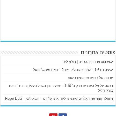
פוסטים אחרונים
ישוע הוא אדון ההיסטוריה | רוג’א ליבי
ישעיה נח 1-6 – למה צמנו ולא ראית? – האח מיכאל בנטלי
עדויות של רבנים שהאמינו בישוע
דרשה על אל העברים פרק ה’ 1-10 – ישוע הכהן הגדול העליון והנצחי | האח
ג’ורג’ חליל
וַיִּתְהַלֵּךְ חֲנוֹךְ אֶת הָאֱלֹהִים וְאֵינֶנּוּ כִּי לקח אֹתוֹ אֱלֹהִים – רוג’א ליבי – Roger Liebi