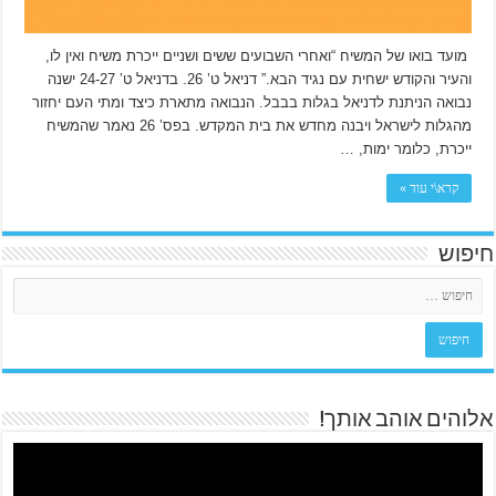
מועד בואו של המשיח “ואחרי השבועים ששים ושניים ייכרת משיח ואין לו,
והעיר והקודש ישחית עם נגיד הבא.” דניאל ט’ 26. בדניאל ט’ 24-27 ישנה
נבואה הניתנת לדניאל בגלות בבבל. הנבואה מתארת כיצד ומתי העם יחזור
מהגלות לישראל ויבנה מחדש את בית המקדש. בפס’ 26 נאמר שהמשיח
ייכרת, כלומר ימות, …
קרא\י עוד »
חיפוש
אלוהים אוהב אותך!