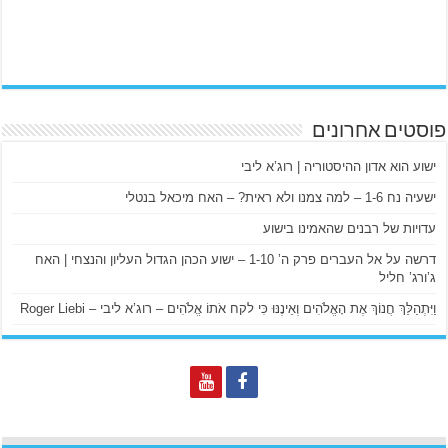
פוסטים אחרונים
ישוע הוא אדון ההיסטוריה | רוג’א ליבי
ישעיה נח 1-6 – למה צמנו ולא ראית? – האח מיכאל בנטלי
עדויות של רבנים שהאמינו בישוע
דרשה על אל העברים פרק ה’ 1-10 – ישוע הכהן הגדול העליון והנצחי | האח
ג’ורג’ חליל
וַיִּתְהַלֵּךְ חֲנוֹךְ אֶת הָאֱלֹהִים וְאֵינֶנּוּ כִּי לקח אֹתוֹ אֱלֹהִים – רוג’א ליבי – Roger Liebi