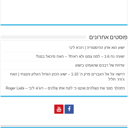
פוסטים אחרונים
ישוע הוא אדון ההיסטוריה | רוג’א ליבי
ישעיה נח 1-6 – למה צמנו ולא ראית? – האח מיכאל בנטלי
עדויות של רבנים שהאמינו בישוע
דרשה על אל העברים פרק ה’ 1-10 – ישוע הכהן הגדול העליון והנצחי | האח
ג’ורג’ חליל
וַיִּתְהַלֵּךְ חֲנוֹךְ אֶת הָאֱלֹהִים וְאֵינֶנּוּ כִּי לקח אֹתוֹ אֱלֹהִים – רוג’א ליבי – Roger Liebi