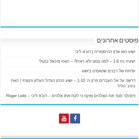
פוסטים אחרונים
ישוע הוא אדון ההיסטוריה | רוג’א ליבי
ישעיה נח 1-6 – למה צמנו ולא ראית? – האח מיכאל בנטלי
עדויות של רבנים שהאמינו בישוע
דרשה על אל העברים פרק ה’ 1-10 – ישוע הכהן הגדול העליון והנצחי | האח
ג’ורג’ חליל
וַיִּתְהַלֵּךְ חֲנוֹךְ אֶת הָאֱלֹהִים וְאֵינֶנּוּ כִּי לקח אֹתוֹ אֱלֹהִים – רוג’א ליבי – Roger Liebi