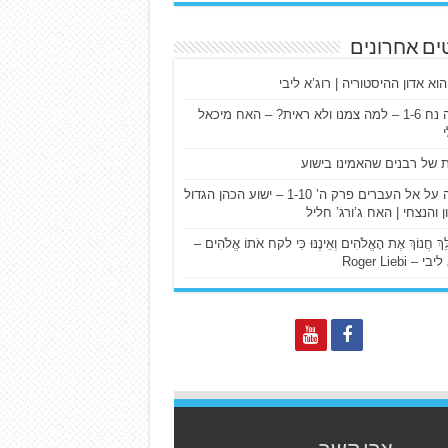
ים אחרונים
הוא אדון ההיסטוריה | רוג’א ליבי
ישעיה נח 1-6 – למה צמנו ולא ראית? – האח מיכאל
ת של רבנים שהאמינו בישוע
דרשה על אל העברים פרק ה’ 1-10 – ישוע הכהן הגדול
ן והנצחי | האח ג’ורג’ חליל
הַלֵּךְ חֲנוֹךְ אֶת הָאֱלֹהִים וְאֵינֶנּוּ כִּי לקח אֹתוֹ אֱלֹהִים –
 – Roger Liebi