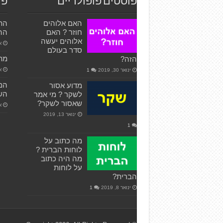
פוסטים פופולריים
פו
האם אלוהים
התג
חוזר ? האם
ההת
אלוהים יעשה
או
סדר בעולם
מתי
הזה?
או
ינואר 30, 2019
1
המא
מדוע אסור
השלי
לשקר ? מי אמר
שאסור לשקר?
או
ינואר 13, 2019
1
מה כתוב על
לוחות הברית ?
מה היה כתוב
על לוחות
הברית?
ינואר 8, 2019
1