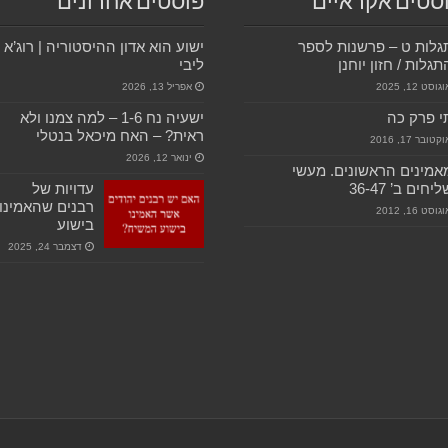
סטים אקראיים
פוסטים אחרונים
לות ט – פרשנות לספר
ישוע הוא אדון ההיסטוריה | רוג’א
גלות / חזון יוחנן
ליבי
גוסט 12, 2025
אפריל 13, 2026
 פרק כה
ישעיה נח 1-6 – למה צמנו ולא
ראית? – האח מיכאל בנטלי
קטובר 17, 2016
ינואר 12, 2026
מינים הראשונים. מעשי
חים ב’ 36-47
עדויות של
רבנים שהאמינו
גוסט 16, 2012
בישוע
דצמבר 24, 2025