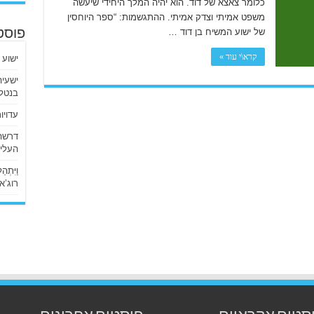
כלומר צאצא של דוד. הוא יהיה המלך היחידי שיעשה
משפט אמיתי וצדק אמיתי. ההתגשמות: “ספר היוחסין
של ישוע המשיח בן דוד …
פוסט
קרא\י עוד »
ישוע 
בנטלי
עדויו
העליו
וַיִּתְ
רוג’א ליבי