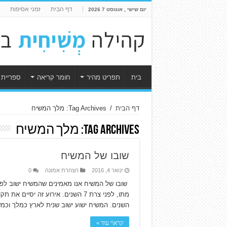
דף הבית
זמני אסיפות
יום שישי , אוגוסט 7 2026
בית
תפריט מהיר
חומר קריאה
ספריית 
דף הבית
/
Tag Archives: מלך המשיח
Tag Archives:
מלך המשיח
שובו של המשיח
ינואר 4, 2016
הצהרת אמונה
0
שובו של המשיח אנו מאמינים שהמשיח ישוב לפג
השנים. המשיח ישוע ישוב שנית לארץ כמלך וכמ
קרא\י עוד »