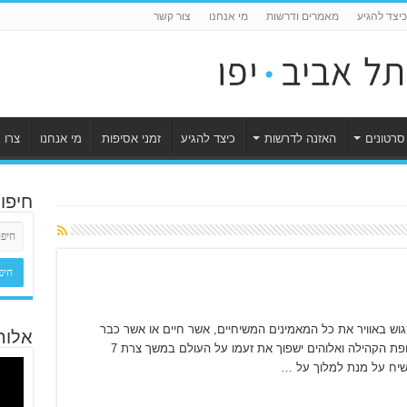
כיצד להגיע
מאמרים ודרשות
מי אנחנו
צור קשר
סרטונים
האזנה לדרשות
כיצד להגיע
זמני אסיפות
מי אנחנו
צרו 
חיפו
וש באוויר את כל המאמינים המשיחיים, אשר חיים או אשר כבר
אלוה
מתו, לפני צרת 7 השנים. אירוע זה יסיים את תקופת הקהילה ואלוהים ישפוך את זעמו על העולם במשך צרת 7
שיח על מנת למלוך על …