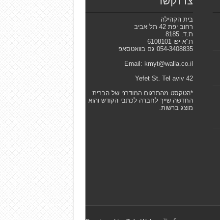
צרו קשר
בית הקהילה
רחוב יפת 42 תל אביב
ת.ד. 8185
ת"א-יפו 6108101
054-3408835 גם בוואטסאפ
Email: kmyt@walla.co.il
42 Yefet St. Tel aviv
*הטקסט מהתרגום המודרני של הברית
החדשה שייך לחברה לכתבי הקודש והוא
מוצג ברשות.