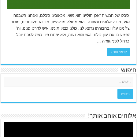
סבלו של המשיח “אכן חוליינו הוא נשא ומכאובינו סבלם, ואנחנו חשבנוהו
נגוע, מוכה אלוהים ומעונה. והוא מחולל מפשעינו, מדוכא מעוונותינו, מוסר
שלומנו עליו ובחבורתו נרפא לנו. כולנו כצאן תעינו, איש לדרכו פנינו, וה’
הפגיע בו את עוון כולנו. נגש והוא נענה, ולא יפתח פיו, כשה לטבח יובל
וכרחל לפני גוזזיה …
קרא\י עוד »
חיפוש
אלוהים אוהב אותך!