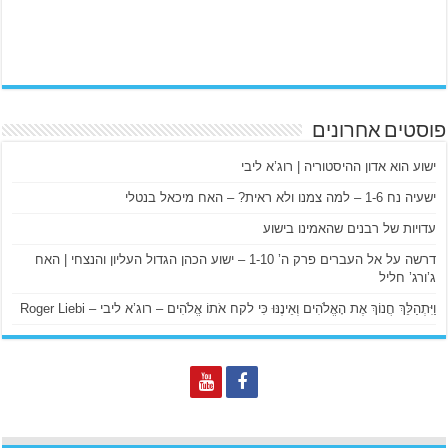
פוסטים אחרונים
ישוע הוא אדון ההיסטוריה | רוג’א ליבי
ישעיה נח 1-6 – למה צמנו ולא ראית? – האח מיכאל בנטלי
עדויות של רבנים שהאמינו בישוע
דרשה על אל העברים פרק ה’ 1-10 – ישוע הכהן הגדול העליון והנצחי | האח
ג’ורג’ חליל
וַיִּתְהַלֵּךְ חֲנוֹךְ אֶת הָאֱלֹהִים וְאֵינֶנּוּ כִּי לקח אֹתוֹ אֱלֹהִים – רוג’א ליבי – Roger Liebi