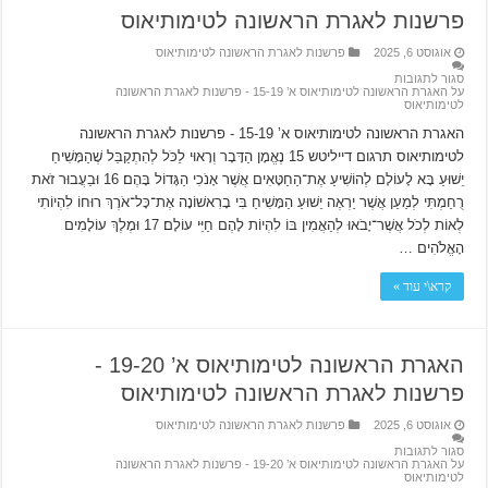
פרשנות לאגרת הראשונה לטימותיאוס
אוגוסט 6, 2025
פרשנות לאגרת הראשונה לטימותיאוס
סגור לתגובות
על האגרת הראשונה לטימותיאוס א’ 15-19 ‫- פרשנות לאגרת הראשונה
לטימותיאוס
האגרת הראשונה לטימותיאוס א’ 15-19 ‫- פרשנות לאגרת הראשונה
לטימותיאוס תרגום דייליטש 15 נֶאֱמָן הַדָּבָר וְרָאוּי לַכֹּל לְהִתְקַבֵּל שֶׁהַמָּשִׁיחַ
יֵשׁוּעַ בָּא לָעוֹלָם לְהוֹשִׁיעַ אֶת־הַחַטָּאִים אֲשֶׁר אָנֹכִי הַגָּדוֹל בָּהֶם׃ 16 וּבַעֲבוּר זֹאת
רֻחַמְתִּי לְמַעַן אֲשֶׁר יַרְאֶה יֵשׁוּעַ הַמָּשִׁיחַ בִּי בָרִאשׁוֹנָה אֶת־כָּל־אֹרֶךְ רוּחוֹ לִהְיוֹתִי
לְאוֹת לְכֹל אֲשֶׁר־יָבֹאוּ לְהַאֲמִין בּוֹ לִהְיוֹת לָהֶם חַיֵּי עוֹלָם׃ 17 וּמֶלֶךְ עוֹלָמִים
הָאֱלֹהִים …
קרא\י עוד »
האגרת הראשונה לטימותיאוס א’ 19-20 ‫-
פרשנות לאגרת הראשונה לטימותיאוס
אוגוסט 6, 2025
פרשנות לאגרת הראשונה לטימותיאוס
סגור לתגובות
על האגרת הראשונה לטימותיאוס א’ 19-20 ‫- פרשנות לאגרת הראשונה
לטימותיאוס