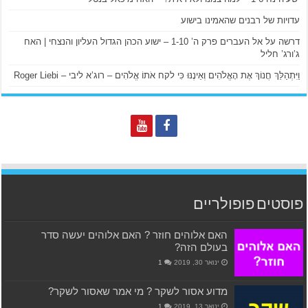
עדויות של רבנים שהאמינו בישוע
דרשה על אל העברים פרק ה’ 1-10 – ישוע הכהן הגדול העליון והנצחי | האח
ג’ורג’ חליל
וַיִּתְהַלֵּךְ חֲנוֹךְ אֶת הָאֱלֹהִים וְאֵינֶנּוּ כִּי לקח אֹתוֹ אֱלֹהִים – רוג’א ליבי – Roger Liebi
פוסטים פופולריים
האם אלוהים חוזר ? האם אלוהים יעשה סדר
בעולם הזה?
ינואר 30, 2019
1
מדוע אסור לשקר ? מי אמר שאסור לשקר?
ינואר 13, 2019
1