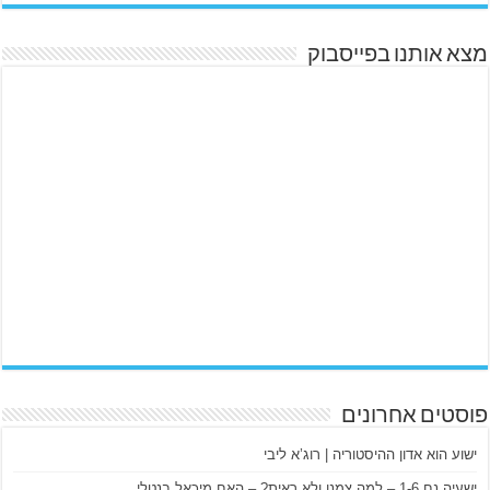
מצא אותנו בפייסבוק
פוסטים אחרונים
ישוע הוא אדון ההיסטוריה | רוג’א ליבי
ישעיה נח 1-6 – למה צמנו ולא ראית? – האח מיכאל בנטלי