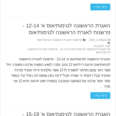
קרא\י עוד »
האגרת הראשונה לטימותיאוס א’ 12-14 ‫-
פרשנות לאגרת הראשונה לטימותיאוס
אוגוסט 6, 2025
פרשנות לאגרת הראשונה לטימותיאוס
סגור לתגובות
על האגרת הראשונה לטימותיאוס א’ 12-14 ‫- פרשנות לאגרת הראשונה
לטימותיאוס
האגרת הראשונה לטימותיאוס א’ 12-14 ‫- פרשנות לאגרת הראשונה
לטימותיאוס תרגום דייליטש 12 וְהִנְנִי מוֹדֶה לְיֵשׁוּעַ הַמָּשִׁיחַ אֲדֹנֵינוּ הַמְאַזְּרֵנִי חָיִל
אֲשֶׁר רָאַנִי נֶאֱמָן וַיְשִׂימֵנִי לִמְשָׁרֵת לוֹ׃ 13 אֲשֶׁר מִלְּפָנִים הָיִיתִי מְגַדֵּף וּמְרַדֵּף
וּמְחָרֵף אֲבָל רֻחַמְתִּי כִּי עָשִׂיתִי מִבְּלִי־דַעַת בְּאֵין אֱמוּנָה׃ 14 וַיִּגְדַּל עָלַי בִּמְאֹד
מְאֹד חֶסֶד אֲדֹנֵינוּ עִם־הָאֱמוּנָה וְהָאַהֲבָה בַּמָּשִׁיחַ יֵשׁוּעַ תרגום חדש 12 אֲנִי
מַכִּיר …
קרא\י עוד »
האגרת הראשונה לטימותיאוס א’ 15-19 ‫-