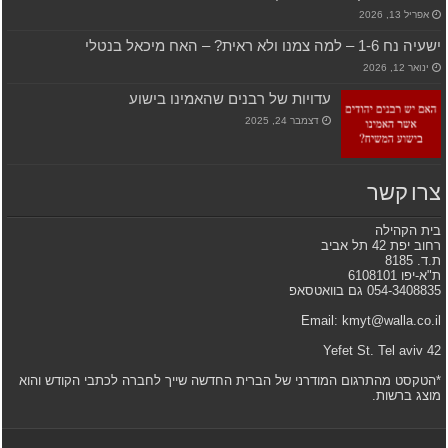
אפריל 13, 2026
ישעיה נח 1-6 – למה צמנו ולא ראית? – האח מיכאל בנטלי
ינואר 12, 2026
עדויות של רבנים שהאמינו בישוע
דצמבר 24, 2025
צרו קשר
בית הקהילה
רחוב יפת 42 תל אביב
ת.ד. 8185
ת"א-יפו 6108101
054-3408835 גם בוואטסאפ
Email: kmyt@walla.co.il
42 Yefet St. Tel aviv
*הטקסט מהתרגום המודרני של הברית החדשה שייך לחברה לכתבי הקודש והוא
מוצג ברשות.