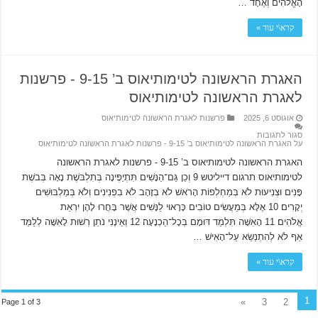
הָאֱלֹהִים וְאֶחָד …
קרא\י עוד »
האגרת הראשונה לטימותיאוס ב’ 9-15 ‫- פרשנות
לאגרת הראשונה לטימותיאוס
אוגוסט 6, 2025
פרשנות לאגרת הראשונה לטימותיאוס
סגור לתגובות
על האגרת הראשונה לטימותיאוס ב’ 9-15 ‫- פרשנות לאגרת הראשונה לטימותיאוס
האגרת הראשונה לטימותיאוס ב’ 9-15 ‫- פרשנות לאגרת הראשונה
לטימותיאוס תרגום דייליטש 9 וְכֵן גַּם־הַנָּשִׁים תִּתְיַפֶּינָה בְּתִלְבּשֶׁת נָאָה בְּבשֶׁת
פָּנִים וּצְנִיעוּת לֹא בְּמַחְלְפוֹת הָרֹאשׁ לֹא בְזָהָב לֹא בִפְנִינִים וְלֹא בְּמַלְבּוּשִׁים
יְקָרִים׃ 10 אֶלָּא בְּמַעֲשִׂים טוֹבִים כָּרָאוּי לַנָּשִׁים אֲשֶׁר בָּחֲרוּ לָהֶן יִרְאַת
אֱלֹהִים׃ 11 הָאִשָּׁה תִּלְמַד דּוּמָם בְּכָל־הַכְנָעָה׃ 12 וְאֵינֶנִּי נֹתֵן רְשׁוּת לָאִשָּׁה לְלַמֵּד
אַף לֹא לְהִתְנַשֵׂא עַל־הָאִישׁ …
קרא\י עוד »
1
»
3
2
Page 1 of 3