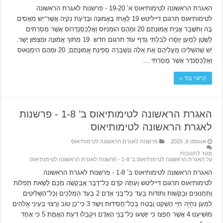
האגרת הראשונה לטימותיאוס א’ 19-20 ‫- פרשנות לאגרת הראשונה
לטימותיאוס תרגום דייליטש 19 לֶאֱחֹז בָּאֱמוּנָה וּבְדַעַת נְקִיָּה אֲשֶׁר־יֵשׁ מֹאֲסִים
בָּהּ וַתִּשָּׁבֵר אֳנִיַּת אֱמוּנָתָם׃ 20 וּמֵהֶם הוּמְנִיּוֹס וַאֲלֶכְסַנְדְּרוֹס אֲשֶׁר מְסַרְתִּים
לַשָׂטָן לְמַעַן יִוָּסְרוּ לְבִלְתִּי גַדֵּף עוֹד׃ תרגום חדש 19 מִתּוֹךְ אֱמוּנָה וּמַצְפּוּן יָשָׁר.
יֵשׁ שֶׁהִשְׁלִיכוּ מֵעֲלֵיהֶם אֶת אֵלֶּה וְנִשְׁבְּרָה סְפִינַת אֱמוּנָתָם; 20 וּמֵהֶם הִימֵנֵאוּס
וַאֲלֶכְּסַנְדֶּר אֲשֶׁר מָסַרְתִּי …
קרא\י עוד »
האגרת הראשונה לטימותיאוס ב’ 1-8 ‫- פרשנות
לאגרת הראשונה לטימותיאוס
אוגוסט 6, 2025
פרשנות לאגרת הראשונה לטימותיאוס
סגור לתגובות
על האגרת הראשונה לטימותיאוס ב’ 1-8 ‫- פרשנות לאגרת הראשונה לטימותיאוס
האגרת הראשונה לטימותיאוס ב’ 1-8 ‫- פרשנות לאגרת הראשונה
לטימותיאוס תרגום דייליטש וְעַתָּה קֹדֶם כָּל־דָּבָר אֲבַקְשָׁה מִכֶּם לָשֵׂאת תְּפִלּוֹת
וְתַחֲנוּנִים וּבַקָּשׁוֹת וְתוֹדוֹת בְּעַד כָּל־בְּנֵי אָדָם׃ 2 בְּעַד הַמְּלָכִים וְכָל־הַשַּׁלִּיטִים
לְמַעַן נִחְיֶה חַיֵּי הַשְׁקֵט וָבֶטַח בְּכָל־חֲסִידוּת וָישֶׁר׃ 3 כִּי־כֵן טוֹב וְרָצוּי בְּעֵינֵי אֱלֹהִים
מוֹשִׁיעֵנוּ׃ 4 אֲשֶׁר חֶפְצוֹ כִּי יִוָּשְׁעוּ כָּל־בְּנֵי הָאָדָם וִיקַבְּלוּ דַּעַת הָאֱמֶת׃ 5 כִּי אֶחָד