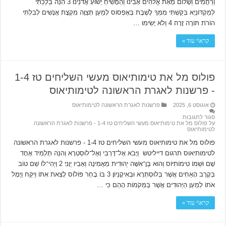
וְרַחֲמִים וְשָׁלוֹם מֵאֵת אֱלֹהִים אָבִינוּ וְהַמָּשִׁיחַ יֵשׁוּעַ אֲדֹנֵינוּ׃ 3 הִנֵּה בְּלֶכְתִּי
לְמַקְדּוֹנְיָא בִּקַּשְׁתִּי מִמְּךָ לָשֶׁבֶת בְּאֶפְסוֹס לְמַעַן תְּצַוֶּה מִקְצָת אֲנָשִׁים לְבִלְתִּי
הוֹרֹת תּוֹרָה זָרָה׃ 4 וְלֹא יָשִׂימוּ …
קרא\י עוד »
פולוס מל את טימותיאוס מעשי השליחים טז 1-4
‫- פרשנות לאגרת הראשונה לטימותיאוס
אוגוסט 6, 2025
פרשנות לאגרת הראשונה לטימותיאוס
סגור לתגובות
על פולוס מל את טימותיאוס מעשי השליחים טז 1-4 ‫- פרשנות לאגרת הראשונה
לטימותיאוס
פולוס מל את טימותיאוס מעשי השליחים טז 1-4 ‫- פרשנות לאגרת הראשונה
לטימותיאוס תרגום דייליטש וַיָּבֹא אֶל־דֶּרְבִּי וְאֶל־לוּסְטְרָא וְהִנֵּה תַּלְמִיד אֶחָד
שָׁם וּשְׁמוֹ טִימוֹתִיּוֹס וְהוּא בֶּן־אִשָּׁה יְהוּדִית מַאֲמִינָה וְאָבִיו יְוָנִי׃ 2 וַיְהִי־לוֹ שֵׁם טוֹב
בְּקֶרֶב הָאַחִים אֲשֶׁר בְּלוּסְתְּרָא וּבְאִיקָנְיוֹן׃ 3 בּוֹ בָחַר פּוֹלוֹס לָצֵאת אִתּוֹ וַיִּקַּח וַיָּמָל
אֹתוֹ לְמַעַן הַיְּהוּדִים אֲשֶׁר בַּמְּקֹמוֹת הָהֵם כִּי …
קרא\י עוד »