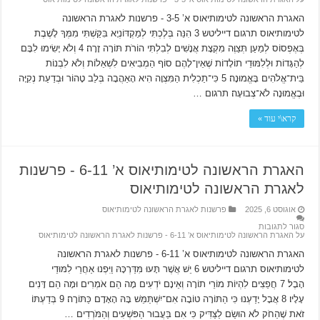
האגרת הראשונה לטימותיאוס א’ 3-5 ‫- פרשנות לאגרת הראשונה
לטימותיאוס תרגום דייליטש 3 הִנֵּה בְּלֶכְתִּי לְמַקְדּוֹנְיָא בִּקַּשְׁתִּי מִמְּךָ לָשֶׁבֶת
בְּאֶפְסוֹס לְמַעַן תְּצַוֶּה מִקְצָת אֲנָשִׁים לְבִלְתִּי הוֹרֹת תּוֹרָה זָרָה׃ 4 וְלֹא יָשִׂימוּ לִבָּם
לְהַגָּדוֹת וּלְלִמּוּדֵי תוֹלָדוֹת שֶׁאֵין־לָהֶם סוֹף הַמְבִיאִים לִשְׁאֵלוֹת וְלֹא לִבְנוֹת
בֵּית־אֱלֹהִים בָּאֱמוּנָה׃ 5 כִּי־תַכְלִית הַמִּצְוָה הִיא הָאַהֲבָה בְּלֵב טָהוֹר וּבְדַעַת נְקִיָּה
וּבֶאֱמוּנָה לֹא־צְבוּעָה׃ תרגום …
קרא\י עוד »
האגרת הראשונה לטימותיאוס א’ 6-11 ‫- פרשנות
לאגרת הראשונה לטימותיאוס
אוגוסט 6, 2025
פרשנות לאגרת הראשונה לטימותיאוס
סגור לתגובות
על האגרת הראשונה לטימותיאוס א’ 6-11 ‫- פרשנות לאגרת הראשונה לטימותיאוס
האגרת הראשונה לטימותיאוס א’ 6-11 ‫- פרשנות לאגרת הראשונה
לטימותיאוס תרגום דייליטש 6 יֵשׁ אֲשֶׁר תָּעוּ מִּדַּרְכָּהּ וַיִּפְנוּ אַחֲרֵי לִמּוּדֵי
הָבֶל׃ 7 חֲפֵצִים לִהְיוֹת מוֹרֵי תוֹרָה וְאֵינָם יֹדְעִים מָה הֵם אֹמְרִים וּמָה הֵם דָּנִים
עָלָיו׃ 8 אֲבָל יָדַעְנוּ כִּי הַתּוֹרָה טוֹבָה אִם־יִשְׁתַּמֵּשׁ בָּהּ הָאָדָם כַּתּוֹרָה׃ 9 בְּדַעְתּוֹ
זֹאת שֶׁהַחֹק לֹא הוּשַׂם לַצַּדִּיק כִּי אִם בַּעֲבוּר הַפּשְׁעִים וְהַמֹּרְדִים …