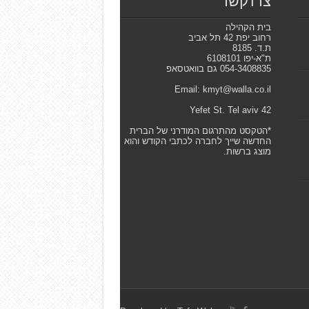
צרו קשר
בית הקהילה
רחוב יפת 42 תל אביב
ת.ד. 8185
ת"א-יפו 6108101
054-3408835 גם בוואטסאפ
Email: kmyt@walla.co.il
42 Yefet St. Tel aviv
*הטקסט מהתרגום המודרני של הברית
החדשה שייך לחברה לכתבי הקודש והוא
מוצג ברשות.