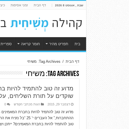
דף הבית
זמני אסיפות
כיצ
שבת , אוגוסט 8 2026
בית
תפריט מהיר
חומר קריאה
ספריית 
דף הבית
/
Tag Archives: משיחי
Tag Archives:
משיחי
שוקדים על תורת השליחים, על
דצמבר 29, 2015
הגות מכתבי הקודש
0
ההתחברות,” אל העברים 
טוב להתמיד להיות בחברת המאמינים? ייתכן וי