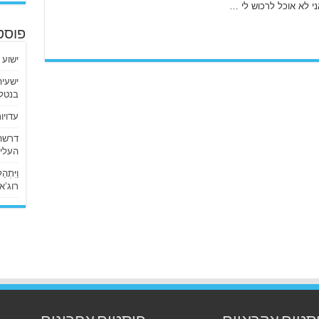
י לא אוכל לרכוש לי …
פוסט
ישוע 
בנטלי
עדויו
העליו
וַיִּתְ
רוג’א ליבי