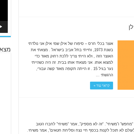
לן
אוצר בכלי חרס – סיפורו של אילן שמי אילן אני נולדתי
מצא 
בשנת 1973, וחייתי בתל אביב בישראל . מצאתי את
האוצר הזה , ולא הייתי צריך ללכת רחוק מאוד כדי
למצוא אותו. אני מצאתי אותו בבית. זה היה כשהייתי
נער בגיל 15 . זו הייתה תקופה מאוד קשה עבורי,
הרגשתי …
קרא\י עוד »
 “מחפש” ו”משיחי”. “זה לא מספיק”, אמר “משיחי” לחברו הטוב
ולם לא תוכל לקנות בכסף חיי נצח וסליחת חטאים”, אמר משיחי.