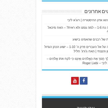
ים אחרונים
הוא אדון ההיסטוריה | רוג’א ליבי
ישעיה נח 1-6 – למה צמנו ולא ראית? – האח מיכאל
ת של רבנים שהאמינו בישוע
דרשה על אל העברים פרק ה’ 1-10 – ישוע הכהן הגדול
ן והנצחי | האח ג’ורג’ חליל
הַלֵּךְ חֲנוֹךְ אֶת הָאֱלֹהִים וְאֵינֶנּוּ כִּי לקח אֹתוֹ אֱלֹהִים –
 – Roger Liebi