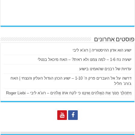
פוסטים אחרונים
ישוע הוא אדון ההיסטוריה | רוג’א ליבי
ישעיה נח 1-6 – למה צמנו ולא ראית? – האח מיכאל בנטלי
עדויות של רבנים שהאמינו בישוע
דרשה על אל העברים פרק ה’ 1-10 – ישוע הכהן הגדול העליון והנצחי | האח
ג’ורג’ חליל
וַיִּתְהַלֵּךְ חֲנוֹךְ אֶת הָאֱלֹהִים וְאֵינֶנּוּ כִּי לקח אֹתוֹ אֱלֹהִים – רוג’א ליבי – Roger Liebi