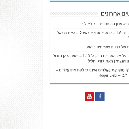
ים אחרונים
הוא אדון ההיסטוריה | רוג’א ליבי
ישעיה נח 1-6 – למה צמנו ולא ראית? – האח מיכאל
ת של רבנים שהאמינו בישוע
דרשה על אל העברים פרק ה’ 1-10 – ישוע הכהן הגדול
ן והנצחי | האח ג’ורג’ חליל
הַלֵּךְ חֲנוֹךְ אֶת הָאֱלֹהִים וְאֵינֶנּוּ כִּי לקח אֹתוֹ אֱלֹהִים –
 – Roger Liebi