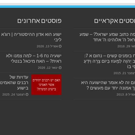
סטים אקראיים
פוסטים אחרונים
פה כתוב שמע ישראל? – שמע
ישוע הוא אדון ההיסטוריה | רוג’א
אל ה’ אלוהינו ה’ אחד
ליבי
 29, 2016
אפריל 13, 2026
כוח בזמנים קשים – נחום א 7:
ישעיה נח 1-6 – למה צמנו ולא
 יְהוָה לְמָעוֹז בְּיוֹם צָרָה וְיֹדֵעַ
ראית? – האח מיכאל בנטלי
י בוֹ
ינואר 12, 2026
מבר 21, 2015
עדויות של
 זה לא אומר שהישועה היא
רבנים שהאמינו
 אמונה יחד עם מעשים ?
בישוע
ריל 9, 2013
דצמבר 24, 2025