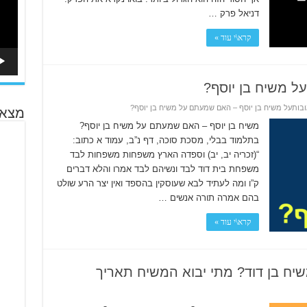
דניאל פרק …
קרא\י עוד »
ל משיח בן יוסף?
ובות
על משיח בן יוסף – האם שמעתם על משיח בן יוסף?
מצא 
משיח בן יוסף – האם שמעתם על משיח בן יוסף?
בתלמוד בבלי, מסכת סוכה, דף נ”ב, עמוד א כתוב:
“(זכריה יב, יב) וספדה הארץ משפחות משפחות לבד
משפחת בית דוד לבד ונשיהם לבד אמרו והלא דברים
ק”ו ומה לעתיד לבא שעוסקין בהספד ואין יצר הרע שולט
בהם אמרה תורה אנשים …
קרא\י עוד »
שיח בן דוד? מתי יבוא המשיח תאריך