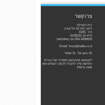
צרו קשר
בית הקהילה
רחוב יפת 42 תל אביב
ת.ד. 8185
ת"א-יפו 6108101
054-3408835 גם בוואטסאפ
Email: kmyt@walla.co.il
42 Yefet St. Tel aviv
*הטקסט מהתרגום המודרני של הברית
החדשה שייך לחברה לכתבי הקודש והוא
מוצג ברשות.