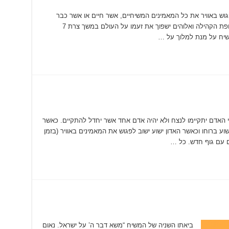
וש באוויר את כל המאמינים המשיחיים, אשר חיים או אשר כבר
מתו, לפני צרת 7 השנים. אירוע זה יסיים את תקופת הקהילה ואלוהים ישפוך את זעמו על העולם במשך צרת 7
שיח על מנת למלוך על …
 האדם יתקיימו לנצח ולא יהיה אדם אחד אשר יחדל להתקיים. כאשר
וע ברוחו וכאשר האדון ישוע ישוב לפגוש את המאמינים באוויר (בזמן
ם עם גוף חדש. כל …
ביאתו השניה של המשיח “משא דבר ה’ על ישראל. נאום