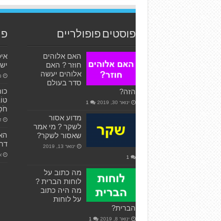
פוסטים פופולריים
פו
האם אלוהים
אי
חוזר ? האם
ישר
אלוהים יעשה
מאי
סדר בעולם
הזה?
טוֹב
ינואר 30, 2019
1
חֹסֵ
מדוע אסור
דצ
לשקר ? מי אמר
האם
שאסור לשקר?
דרך
ינואר 13, 2019
אפ
1
מה כתוב על
לוחות הברית ?
מה היה כתוב
על לוחות
הברית?
ינואר 8, 2019
1