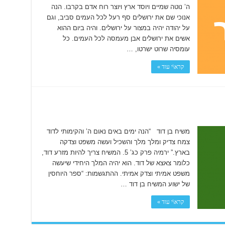
ה’ נוטה שמיים ויוסד ארץ ויוצר רוח אדם בקרבו. הנה
אנוכי שם את ירושלים סף רעל לכל העמים סביב, וגם
על יהודה יהיה במצור על ירושלים. והיה ביום ההוא
אשים את ירושלים אבן מעמסה לכל העמים. כל
עומסיה שרוט ישרטו, …
קרא\י עוד »
משיח בן דוד “הנה ימים באים נאום ה’ והקימותי לדוד
צמח צדיק ומלך מלך והשכיל ועשה משפט וצדקה
בארץ.” ירמיה פרק כג’ 5. המשיח צריך להיות מזרע דוד,
כלומר צאצא של דוד. הוא יהיה המלך היחידי שיעשה
משפט אמיתי וצדק אמיתי. ההתגשמות: “ספר היוחסין
של ישוע המשיח בן דוד …
קרא\י עוד »