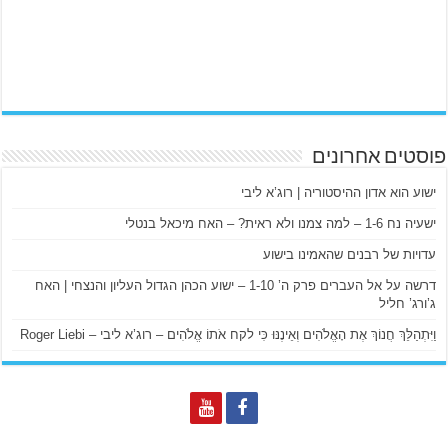
פוסטים אחרונים
ישוע הוא אדון ההיסטוריה | רוג’א ליבי
ישעיה נח 1-6 – למה צמנו ולא ראית? – האח מיכאל בנטלי
עדויות של רבנים שהאמינו בישוע
דרשה על אל העברים פרק ה’ 1-10 – ישוע הכהן הגדול העליון והנצחי | האח
ג’ורג’ חליל
וַיִּתְהַלֵּךְ חֲנוֹךְ אֶת הָאֱלֹהִים וְאֵינֶנּוּ כִּי לקח אֹתוֹ אֱלֹהִים – רוג’א ליבי – Roger Liebi