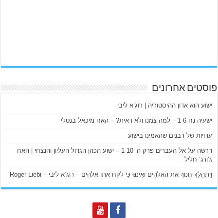
פוסטים אחרונים
ישוע הוא אדון ההיסטוריה | רוג’א ליבי
ישעיה נח 1-6 – למה צמנו ולא ראית? – האח מיכאל בנטלי
עדויות של רבנים שהאמינו בישוע
דרשה על אל העברים פרק ה’ 1-10 – ישוע הכהן הגדול העליון והנצחי | האח
ג’ורג’ חליל
וַיִּתְהַלֵּךְ חֲנוֹךְ אֶת הָאֱלֹהִים וְאֵינֶנּוּ כִּי לקח אֹתוֹ אֱלֹהִים – רוג’א ליבי – Roger Liebi