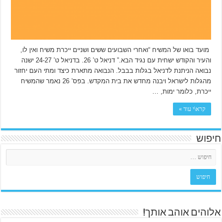
מועד בואו של המשיח “ואחרי השבועים ששים ושניים ייכרת משיח ואין לו,
והעיר והקודש ישחית עם נגיד הבא.” דניאל ט’ 26. בדניאל ט’ 24-27 ישנה
נבואה הניתנת לדניאל בגלות בבבל. הנבואה מתארת כיצד ומתי העם יחזור
מהגלות לישראל ויבנה מחדש את בית המקדש. בפס’ 26 נאמר שהמשיח
ייכרת, כלומר ימות, …
קרא\י עוד »
חיפוש
אלוהים אוהב אותך!